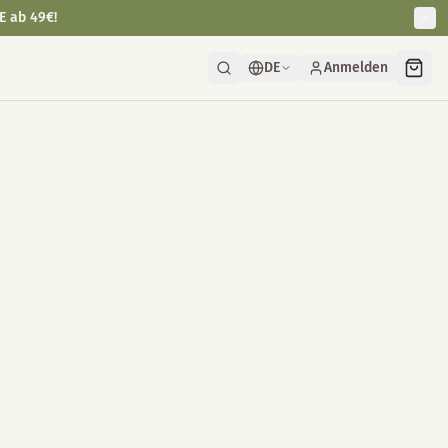
E ab 49€!
DE
Anmelden