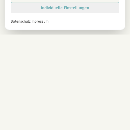
Individuelle Einstellungen
Datenschutz
Impressum
Newsletter
Melde dich gleich an und erhalte -10% auf alle MAGU Produkte.
Anmelden
Mit der Anmeldung stimmst du unseren Datenschutzbestimmungen zu. Abmeldung
jederzeit möglich.