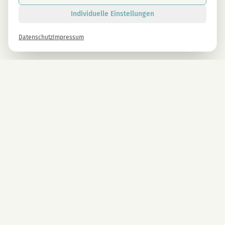
Individuelle Einstellungen
Datenschutz
Impressum
Newsletter
Melde dich gleich an und erhalte -10% auf alle MAGU Produkte.
Anmelden
Mit der Anmeldung stimmst du unseren Datenschutzbestimmungen zu. Abmeldung
jederzeit möglich.