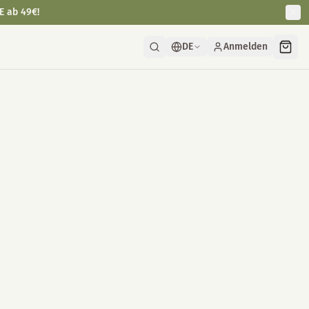
E ab 49€!
DE
Anmelden