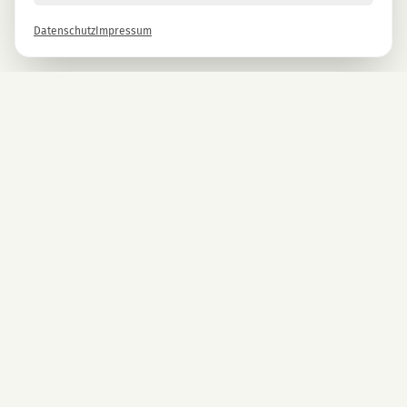
Datenschutz
Impressum
Newsletter
Melde dich gleich an und erhalte -10% auf alle MAGU Produkte.
Anmelden
Mit der Anmeldung stimmst du unseren Datenschutzbestimmungen zu. Abmeldung
jederzeit möglich.
UNTERNEHMEN
CBD Blüten