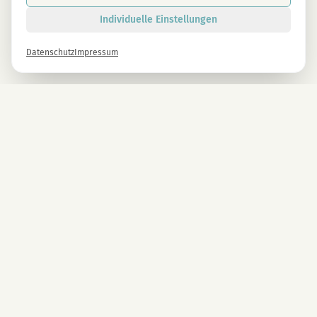
Individuelle Einstellungen
Datenschutz
Impressum
Newsletter
Melde dich gleich an und erhalte -10% auf alle MAGU Produkte.
Anmelden
Mit der Anmeldung stimmst du unseren Datenschutzbestimmungen zu. Abmeldung
jederzeit möglich.