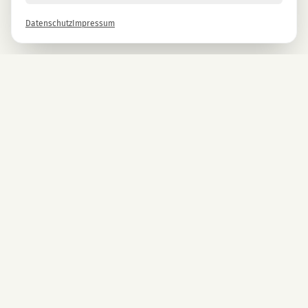
Datenschutz
Impressum
Newsletter
Melde dich gleich an und erhalte -10% auf alle MAGU Produkte.
Anmelden
Mit der Anmeldung stimmst du unseren Datenschutzbestimmungen zu. Abmeldung
jederzeit möglich.
UNTERNEHMEN
CBD Blüten