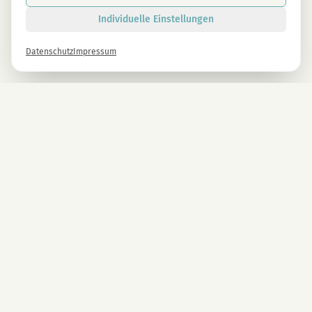
Individuelle Einstellungen
Datenschutz
Impressum
Newsletter
Melde dich gleich an und erhalte -10% auf alle MAGU Produkte.
Anmelden
Mit der Anmeldung stimmst du unseren Datenschutzbestimmungen zu. Abmeldung
jederzeit möglich.