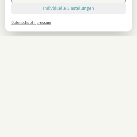
Individuelle Einstellungen
Datenschutz
Impressum
Newsletter
Melde dich gleich an und erhalte -10% auf alle MAGU Produkte.
Anmelden
Mit der Anmeldung stimmst du unseren Datenschutzbestimmungen zu. Abmeldung
jederzeit möglich.