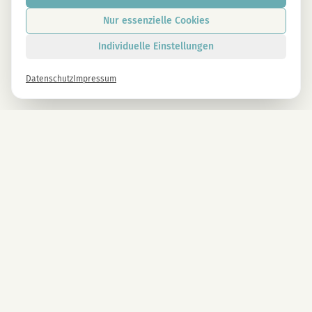
Nur essenzielle Cookies
Individuelle Einstellungen
Datenschutz
Impressum
Newsletter
Melde dich gleich an und erhalte -10% auf alle MAGU Produkte.
Anmelden
Mit der Anmeldung stimmst du unseren Datenschutzbestimmungen zu. Abmeldung
jederzeit möglich.