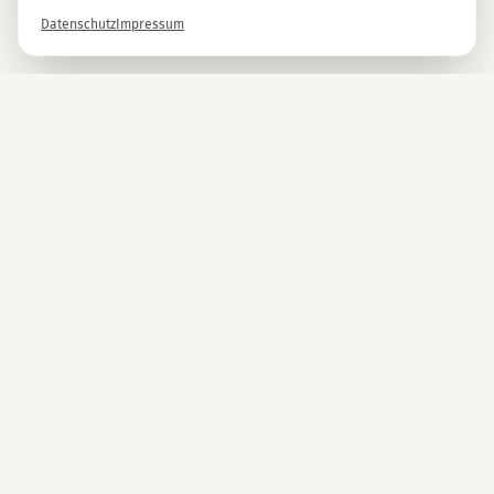
Datenschutz
Impressum
Newsletter
Melde dich gleich an und erhalte -10% auf alle MAGU Produkte.
Anmelden
Mit der Anmeldung stimmst du unseren Datenschutzbestimmungen zu. Abmeldung
jederzeit möglich.
UNTERNEHMEN
CBD Blüten
Premium CBD aus Österreich.
CBD Automaten Wien