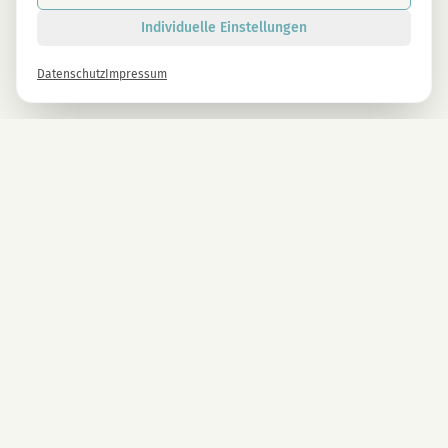
Individuelle Einstellungen
Datenschutz
Impressum
Newsletter
Melde dich gleich an und erhalte -10% auf alle MAGU Produkte.
Anmelden
Mit der Anmeldung stimmst du unseren Datenschutzbestimmungen zu. Abmeldung
jederzeit möglich.