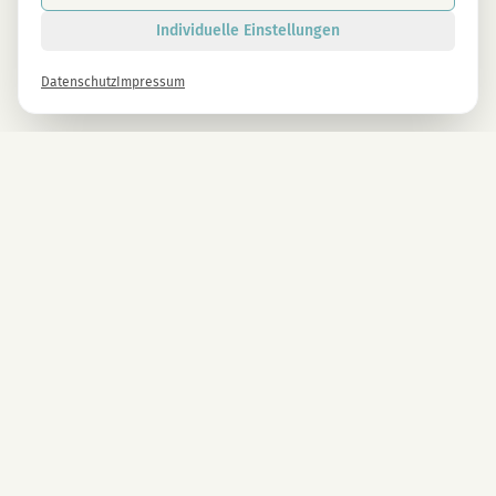
Individuelle Einstellungen
Datenschutz
Impressum
Newsletter
Melde dich gleich an und erhalte -10% auf alle MAGU Produkte.
Anmelden
Mit der Anmeldung stimmst du unseren Datenschutzbestimmungen zu. Abmeldung
jederzeit möglich.