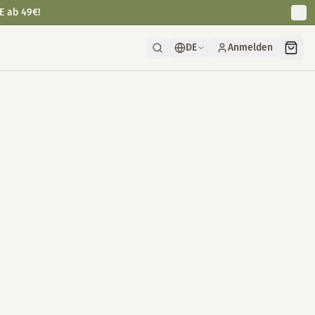
E ab 49€!
DE
Anmelden