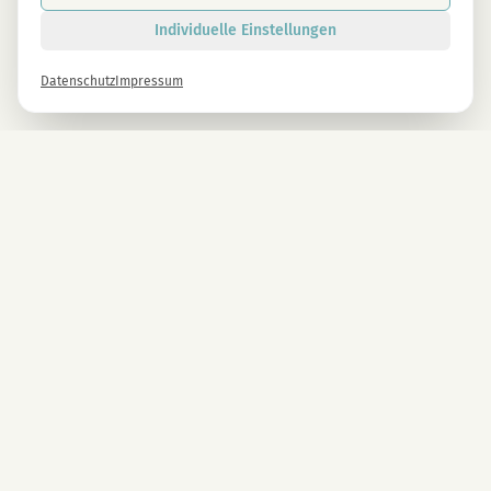
Individuelle Einstellungen
Datenschutz
Impressum
Newsletter
Melde dich gleich an und erhalte -10% auf alle MAGU Produkte.
Anmelden
Mit der Anmeldung stimmst du unseren Datenschutzbestimmungen zu. Abmeldung
jederzeit möglich.