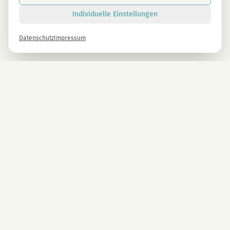
Individuelle Einstellungen
Datenschutz
Impressum
Newsletter
Melde dich gleich an und erhalte -10% auf alle MAGU Produkte.
Anmelden
Mit der Anmeldung stimmst du unseren Datenschutzbestimmungen zu. Abmeldung
jederzeit möglich.