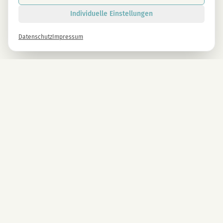
Individuelle Einstellungen
Datenschutz
Impressum
Newsletter
Melde dich gleich an und erhalte -10% auf alle MAGU Produkte.
Anmelden
Mit der Anmeldung stimmst du unseren Datenschutzbestimmungen zu. Abmeldung
jederzeit möglich.