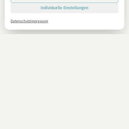
Individuelle Einstellungen
Datenschutz
Impressum
Newsletter
Melde dich gleich an und erhalte -10% auf alle MAGU Produkte.
Anmelden
Mit der Anmeldung stimmst du unseren Datenschutzbestimmungen zu. Abmeldung
jederzeit möglich.