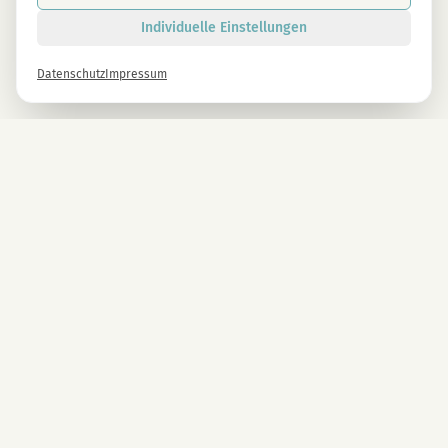
Individuelle Einstellungen
Datenschutz
Impressum
Newsletter
Melde dich gleich an und erhalte -10% auf alle MAGU Produkte.
Anmelden
Mit der Anmeldung stimmst du unseren Datenschutzbestimmungen zu. Abmeldung
jederzeit möglich.