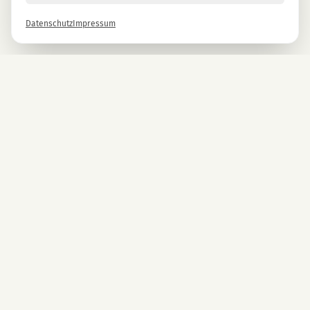
Datenschutz
Impressum
Newsletter
Melde dich gleich an und erhalte -10% auf alle MAGU Produkte.
Anmelden
Mit der Anmeldung stimmst du unseren Datenschutzbestimmungen zu. Abmeldung
jederzeit möglich.
UNTERNEHMEN
CBD Blüten