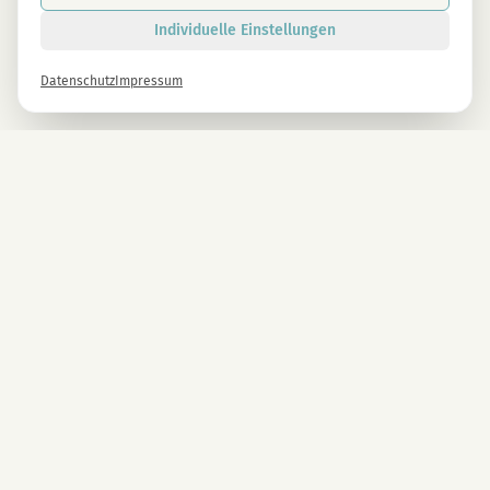
Individuelle Einstellungen
Datenschutz
Impressum
Newsletter
Melde dich gleich an und erhalte -10% auf alle MAGU Produkte.
Anmelden
Mit der Anmeldung stimmst du unseren Datenschutzbestimmungen zu. Abmeldung
jederzeit möglich.