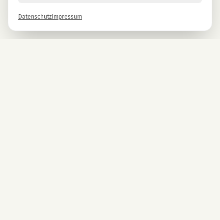
Datenschutz
Impressum
Newsletter
Melde dich gleich an und erhalte -10% auf alle MAGU Produkte.
Anmelden
Mit der Anmeldung stimmst du unseren Datenschutzbestimmungen zu. Abmeldung
jederzeit möglich.
UNTERNEHMEN
CBD Blüten