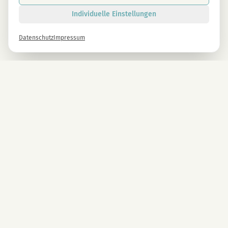
Individuelle Einstellungen
Datenschutz
Impressum
Newsletter
Melde dich gleich an und erhalte -10% auf alle MAGU Produkte.
Anmelden
Mit der Anmeldung stimmst du unseren Datenschutzbestimmungen zu. Abmeldung
jederzeit möglich.