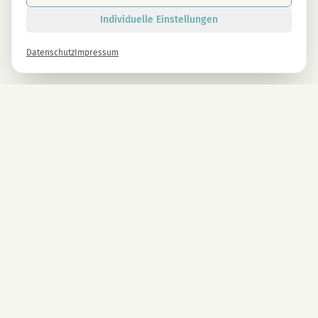
Individuelle Einstellungen
Datenschutz
Impressum
Newsletter
Melde dich gleich an und erhalte -10% auf alle MAGU Produkte.
Anmelden
Mit der Anmeldung stimmst du unseren Datenschutzbestimmungen zu. Abmeldung
jederzeit möglich.