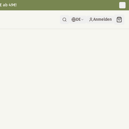
E ab 49€!
DE
Anmelden