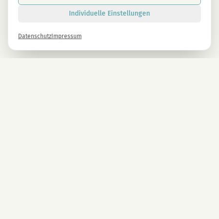
Individuelle Einstellungen
Datenschutz
Impressum
Newsletter
Melde dich gleich an und erhalte -10% auf alle MAGU Produkte.
Anmelden
Mit der Anmeldung stimmst du unseren Datenschutzbestimmungen zu. Abmeldung
jederzeit möglich.