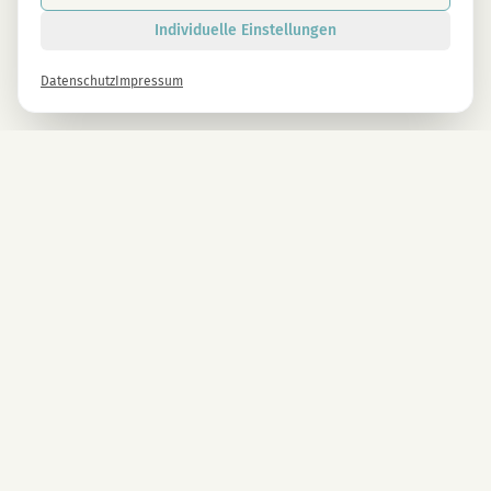
Individuelle Einstellungen
Datenschutz
Impressum
Newsletter
Melde dich gleich an und erhalte -10% auf alle MAGU Produkte.
Anmelden
Mit der Anmeldung stimmst du unseren Datenschutzbestimmungen zu. Abmeldung
jederzeit möglich.