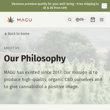
Viennese premium quality for your well-being – Free shipping to
AT & DE from 49€!
EN
Back to home
ABOUT US
Our Philosophy
MAGU has existed since 2017. Our mission is to
produce high-quality, organic CBD ourselves and
to give cannabidiol a positive image.