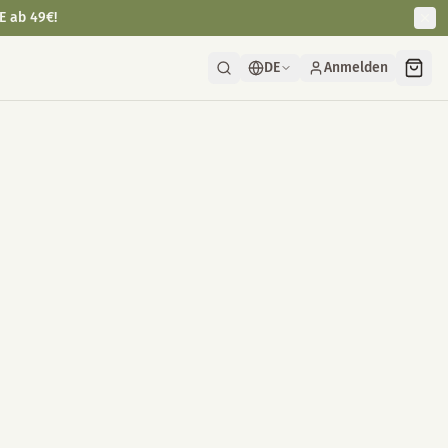
E ab 49€!
DE
Anmelden