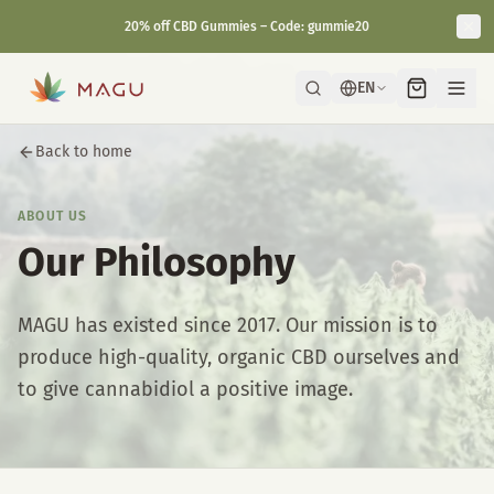
20% off CBD Gummies – Code: gummie20
EN
Back to home
ABOUT US
Our Philosophy
MAGU has existed since 2017. Our mission is to
produce high-quality, organic CBD ourselves and
to give cannabidiol a positive image.