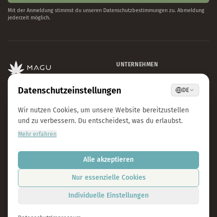
UNTERNEHMEN
CBD Blüten
Premium CBD aus Österreich.
CBD Automaten Wien
Natürlich & laborgeprüft.
Sale
Kosmokraut Seeds
Philosophie
Qualität & Nachhaltigkeit
Team & Karriere
Presse
B2B Großhandel
FAQ
LEGAL
KONTAKT
Impressum
info@magu-cbd.com
Datenschutz
Wien, Österreich
AGB
Kontaktformular
Cookie-Einstellungen