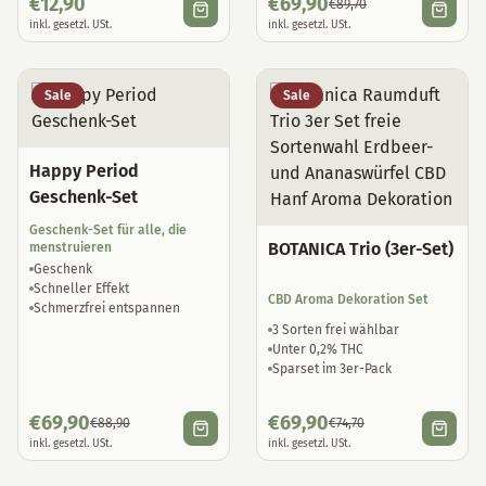
Sale
Sale
Happy Period
Geschenk-Set
Geschenk-Set für alle, die
BOTANICA Trio (3er-Set)
menstruieren
Geschenk
Schneller Effekt
CBD Aroma Dekoration Set
Schmerzfrei entspannen
3 Sorten frei wählbar
Unter 0,2% THC
Sparset im 3er-Pack
€
69,90
€
69,90
€
88,90
€
74,70
inkl. gesetzl. USt.
inkl. gesetzl. USt.