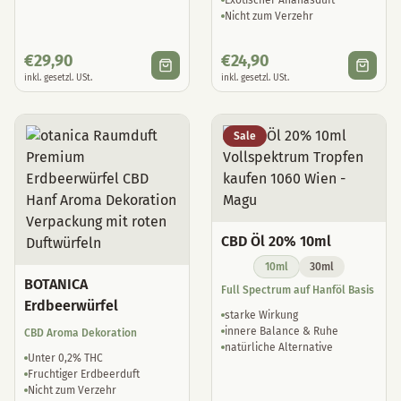
€
29,90
€
24,90
inkl. gesetzl. USt.
inkl. gesetzl. USt.
Sale
CBD Öl 20% 10ml
10ml
30ml
BOTANICA
Full Spectrum auf Hanföl Basis
Erdbeerwürfel
starke Wirkung
innere Balance & Ruhe
CBD Aroma Dekoration
natürliche Alternative
Unter 0,2% THC
Fruchtiger Erdbeerduft
Nicht zum Verzehr
€
24,90
€
79,90
€
99,90