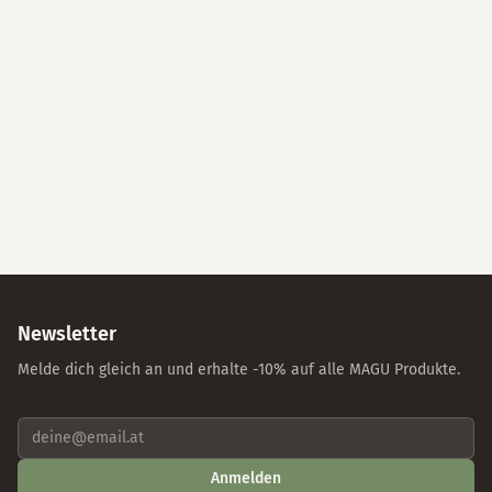
Alle akzeptieren
Nur essenzielle Cookies
Individuelle Einstellungen
Datenschutz
Impressum
Newsletter
Melde dich gleich an und erhalte -10% auf alle MAGU Produkte.
Anmelden
Mit der Anmeldung stimmst du unseren Datenschutzbestimmungen zu. Abmeldung
jederzeit möglich.