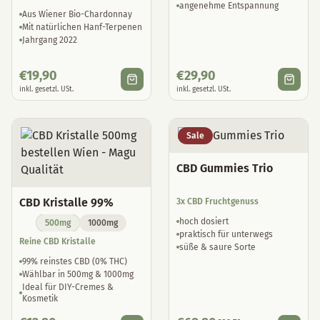
Jahrgang 2022
€
19,90
€
29,90
inkl. gesetzl. USt.
inkl. gesetzl. USt.
Sale
CBD Gummies Trio
CBD Kristalle 99%
3x CBD Fruchtgenuss
hoch dosiert
500mg
1000mg
praktisch für unterwegs
Reine CBD Kristalle
süße & saure Sorte
99% reinstes CBD (0% THC)
Wählbar in 500mg & 1000mg
Ideal für DIY-Cremes &
Kosmetik
€
12,90
€
69,90
€
89,70
inkl. gesetzl. USt.
inkl. gesetzl. USt.