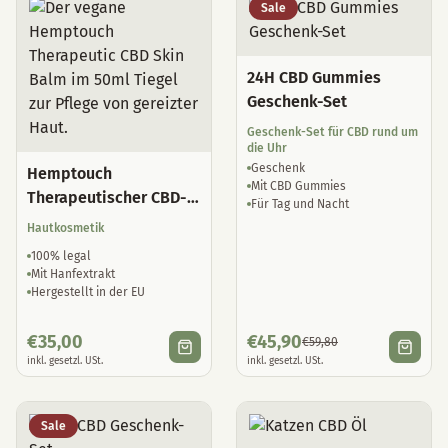
24H CBD Gummies
Geschenk-Set
Geschenk-Set für CBD rund um
die Uhr
Geschenk
Hemptouch
Mit CBD Gummies
Therapeutischer CBD-
Für Tag und Nacht
Hautbalsam
Hautkosmetik
100% legal
Mit Hanfextrakt
Hergestellt in der EU
€
35,00
€
45,90
€
59,80
inkl. gesetzl. USt.
inkl. gesetzl. USt.
Sale
Katzen CBD Öl