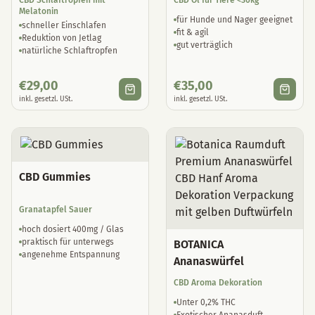
fit & agil
Reduktion von Jetlag
gut verträglich
natürliche Schlaftropfen
€
29,00
€
35,00
inkl. gesetzl. USt.
inkl. gesetzl. USt.
CBD Gummies
Granatapfel Sauer
hoch dosiert 400mg / Glas
praktisch für unterwegs
BOTANICA
angenehme Entspannung
Ananaswürfel
CBD Aroma Dekoration
Unter 0,2% THC
Exotischer Ananasduft
Nicht zum Verzehr