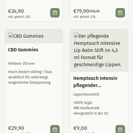
inkl. gesetzl. USt.
inkl. gesetzl. USt.
CBD Gummies
Himbeer Zitrone
hoch dosiert 400mg / Glas
praktisch für unterwegs
Hemptouch Intensiv
angenehme Entspannung
pflegender
Lippenbalsam
Lippenkosmetik
100% legal
Mit Hanfextrakt
Hergestellt in der EU
€
29,90
€
9,00
inkl. gesetzl. USt.
inkl. gesetzl. USt.