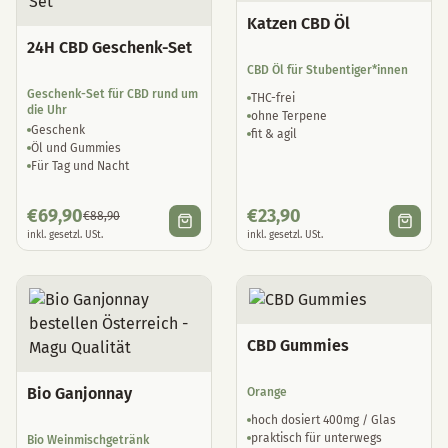
24H CBD Geschenk-Set
CBD Öl für Stubentiger*innen
Geschenk-Set für CBD rund um
THC-frei
die Uhr
ohne Terpene
Geschenk
fit & agil
Öl und Gummies
Für Tag und Nacht
€
69,90
€
23,90
€
88,90
inkl. gesetzl. USt.
inkl. gesetzl. USt.
CBD Gummies
Bio Ganjonnay
Orange
hoch dosiert 400mg / Glas
praktisch für unterwegs
Bio Weinmischgetränk
angenehme Entspannung
Aus Wiener Bio-Chardonnay
Mit natürlichen Hanf-Terpenen