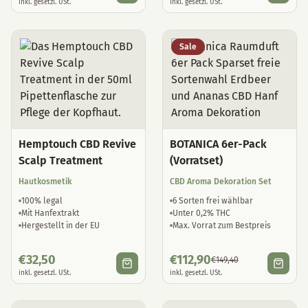
Sale
Hemptouch CBD Revive
BOTANICA 6er-Pack
Scalp Treatment
(Vorratset)
Hautkosmetik
CBD Aroma Dekoration Set
100% legal
6 Sorten frei wählbar
Mit Hanfextrakt
Unter 0,2% THC
Hergestellt in der EU
Max. Vorrat zum Bestpreis
€
32,50
€
112,90
€
149,40
inkl. gesetzl. USt.
inkl. gesetzl. USt.