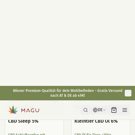
CBD Öl 10% 10ml
Dein gesundes Betthupferl
Hoch dosiert 400mg / Glas
10ml
30ml
Mit Melatonin 1mg / Stück
Full Spectrum auf Bio Hanföl
praktisch für Unterwegs
Basis
langanhaltende Wirkung
Antioxidant
natürliche Alternative
€
49,90
€
29,90
€
59,90
inkl. gesetzl. USt.
inkl. gesetzl. USt.
Bestseller
CBD Sleep 5%
Kleintier CBD Öl 6%
CBD Schlaftropfen mit
CBD Öl für Tiere <30kg
Melatonin
für Hunde und Nager geeignet
schneller Einschlafen