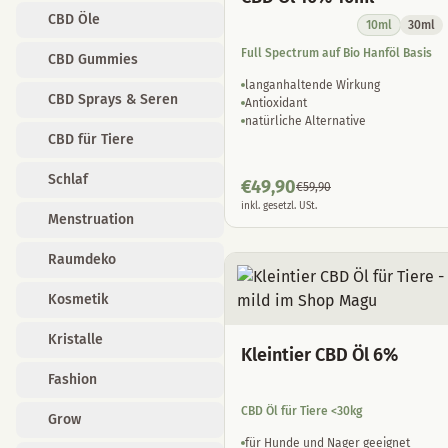
CBD Öle
10ml
30ml
Full Spectrum auf Bio Hanföl Basis
CBD Gummies
langanhaltende Wirkung
CBD Sprays & Seren
Antioxidant
natürliche Alternative
CBD für Tiere
Schlaf
€
49,90
€
59,90
inkl. gesetzl. USt.
Menstruation
Raumdeko
Kosmetik
Kristalle
Kleintier CBD Öl 6%
Fashion
CBD Öl für Tiere <30kg
Grow
für Hunde und Nager geeignet