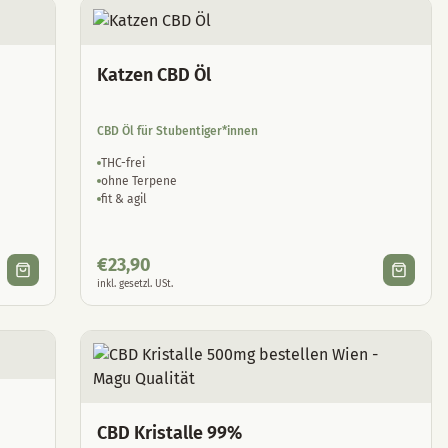
Katzen CBD Öl
CBD Öl für Stubentiger*innen
THC-frei
ohne Terpene
fit & agil
€
23,90
inkl. gesetzl. USt.
CBD Kristalle 99%