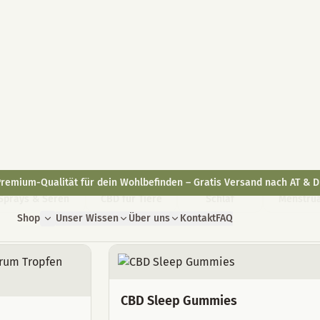
remium-Qualität für dein Wohlbefinden – Gratis Versand nach AT & D
Shop
Unser Wissen
Über uns
Kontakt
FAQ
 Hanfprodukte aus Wien
Sprays & Seren
CBD für Tiere
Schlaf
Menstrua
CBD Sleep Gummies