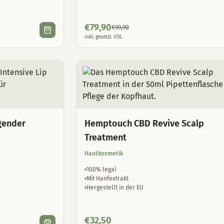
€
79,90
€
99,90
inkl. gesetzl. USt.
gender
Hemptouch CBD Revive Scalp
Treatment
Hautkosmetik
100% legal
Mit Hanfextrakt
Hergestellt in der EU
€
32,50