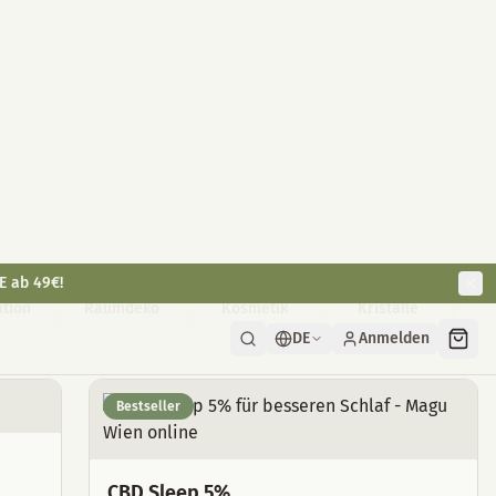
E ab 49€!
DE
Anmelden
tion
Raumdeko
Kosmetik
Kristalle
Bestseller
CBD Sleep 5%