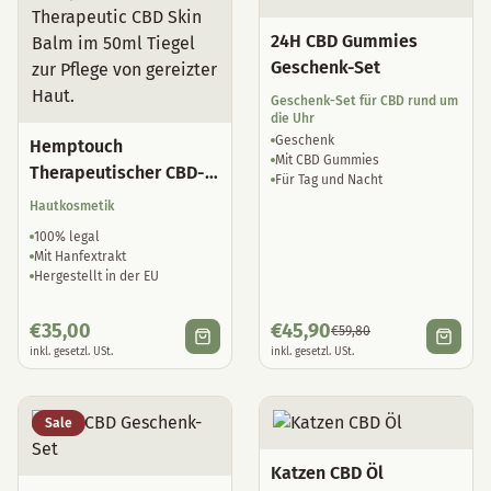
24H CBD Gummies
Geschenk-Set
Geschenk-Set für CBD rund um
die Uhr
Geschenk
Hemptouch
Mit CBD Gummies
Therapeutischer CBD-
Für Tag und Nacht
Hautbalsam
Hautkosmetik
100% legal
Mit Hanfextrakt
Hergestellt in der EU
€
35,00
€
45,90
€
59,80
inkl. gesetzl. USt.
inkl. gesetzl. USt.
Sale
Katzen CBD Öl