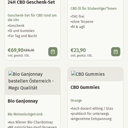
24H CBD Geschenk-Set
CBD Öl für Stubentiger*innen
Geschenk-Set für CBD rund um
THC-frei
die Uhr
ohne Terpene
Geschenk
fit & agil
Öl und Gummies
Für Tag und Nacht
€
69,90
€
23,90
€
88,90
inkl. gesetzl. USt.
inkl. gesetzl. USt.
CBD Gummies
Bio Ganjonnay
Orange
hoch dosiert 400mg / Glas
praktisch für unterwegs
Bio Weinmischgetränk
angenehme Entspannung
Aus Wiener Bio-Chardonnay
Mit natürlichen Hanf-Terpenen