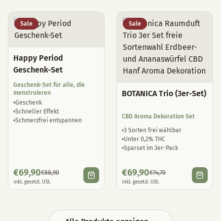
Sale
Sale
Happy Period
Geschenk-Set
Geschenk-Set für alle, die
BOTANICA Trio (3er-Set)
menstruieren
Geschenk
Schneller Effekt
CBD Aroma Dekoration Set
Schmerzfrei entspannen
3 Sorten frei wählbar
Unter 0,2% THC
Sparset im 3er-Pack
€
69,90
€
69,90
€
88,90
€
74,70
inkl. gesetzl. USt.
inkl. gesetzl. USt.