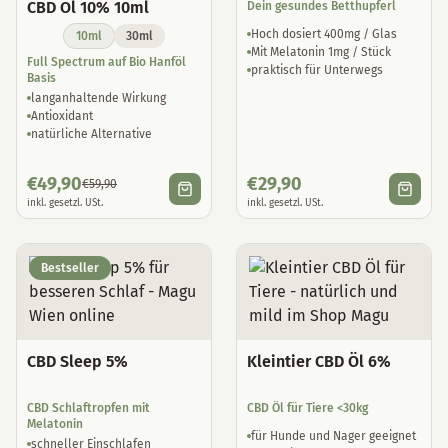
CBD Öl 10% 10ml
Dein gesundes Betthupferl
Hoch dosiert 400mg / Glas
10ml
30ml
Mit Melatonin 1mg / Stück
Full Spectrum auf Bio Hanföl
praktisch für Unterwegs
Basis
langanhaltende Wirkung
Antioxidant
natürliche Alternative
€
49,90
€
29,90
€
59,90
inkl. gesetzl. USt.
inkl. gesetzl. USt.
Bestseller
CBD Sleep 5%
Kleintier CBD Öl 6%
CBD Schlaftropfen mit
CBD Öl für Tiere <30kg
Melatonin
für Hunde und Nager geeignet
schneller Einschlafen