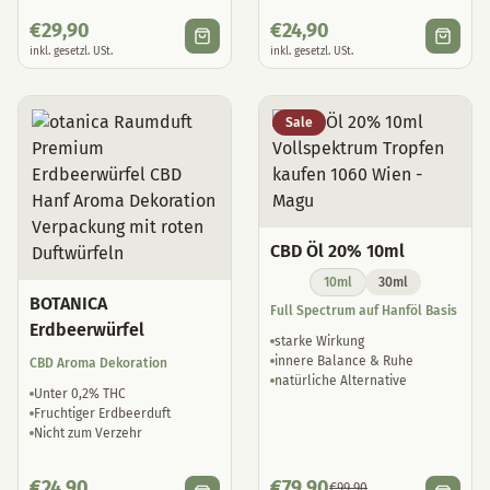
€
29,90
€
24,90
inkl. gesetzl. USt.
inkl. gesetzl. USt.
Sale
CBD Öl 20% 10ml
10ml
30ml
BOTANICA
Full Spectrum auf Hanföl Basis
Erdbeerwürfel
starke Wirkung
innere Balance & Ruhe
CBD Aroma Dekoration
natürliche Alternative
Unter 0,2% THC
Fruchtiger Erdbeerduft
Nicht zum Verzehr
€
24,90
€
79,90
€
99,90