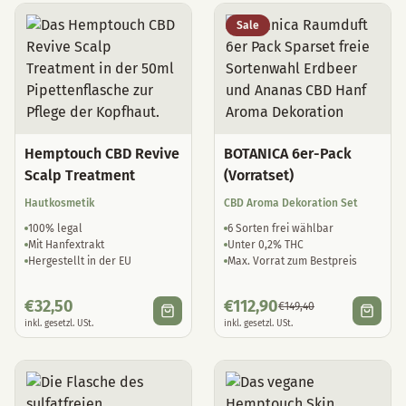
Sale
Hemptouch CBD Revive
BOTANICA 6er-Pack
Scalp Treatment
(Vorratset)
Hautkosmetik
CBD Aroma Dekoration Set
100% legal
6 Sorten frei wählbar
Mit Hanfextrakt
Unter 0,2% THC
Hergestellt in der EU
Max. Vorrat zum Bestpreis
€
32,50
€
112,90
€
149,40
inkl. gesetzl. USt.
inkl. gesetzl. USt.