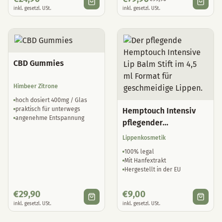
inkl. gesetzl. USt.
inkl. gesetzl. USt.
CBD Gummies
Himbeer Zitrone
hoch dosiert 400mg / Glas
praktisch für unterwegs
Hemptouch Intensiv
angenehme Entspannung
pflegender
Lippenbalsam
Lippenkosmetik
100% legal
Mit Hanfextrakt
Hergestellt in der EU
€
29,90
€
9,00
inkl. gesetzl. USt.
inkl. gesetzl. USt.