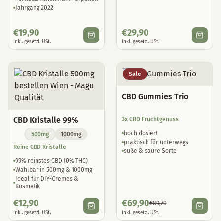
Jahrgang 2022
€
19,90
€
29,90
inkl. gesetzl. USt.
inkl. gesetzl. USt.
Sale
CBD Gummies Trio
CBD Kristalle 99%
3x CBD Fruchtgenuss
hoch dosiert
500mg
1000mg
praktisch für unterwegs
Reine CBD Kristalle
süße & saure Sorte
99% reinstes CBD (0% THC)
Wählbar in 500mg & 1000mg
Ideal für DIY-Cremes &
Kosmetik
€
12,90
€
69,90
€
89,70
inkl. gesetzl. USt.
inkl. gesetzl. USt.