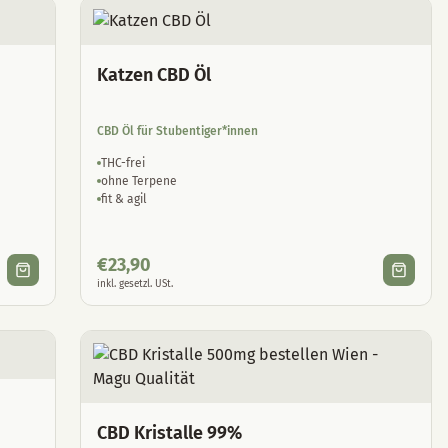
Katzen CBD Öl
CBD Öl für Stubentiger*innen
THC-frei
ohne Terpene
fit & agil
€
23,90
inkl. gesetzl. USt.
CBD Kristalle 99%