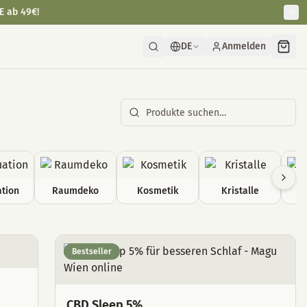
E ab 49€!
DE
Anmelden
tion
Raumdeko
Kosmetik
Kristalle
Bestseller
CBD Sleep 5%