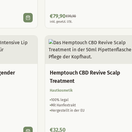
€
79,90
€
99,90
inkl. gesetzl. USt.
gender
Hemptouch CBD Revive Scalp
Treatment
Hautkosmetik
100% legal
Mit Hanfextrakt
Hergestellt in der EU
€
32,50