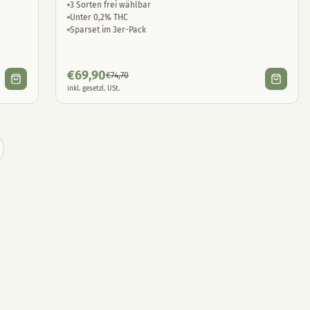
3 Sorten frei wählbar
Unter 0,2% THC
Sparset im 3er-Pack
€
69,90
€
74,70
inkl. gesetzl. USt.