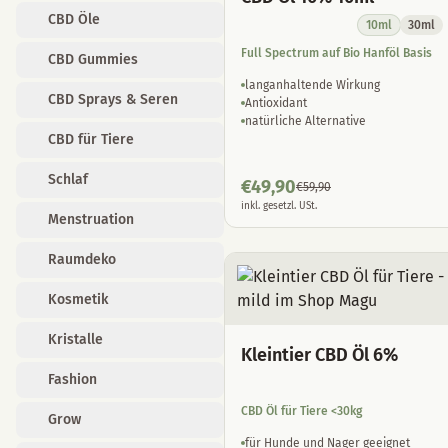
CBD Öle
10ml
30ml
Full Spectrum auf Bio Hanföl Basis
CBD Gummies
langanhaltende Wirkung
CBD Sprays & Seren
Antioxidant
natürliche Alternative
CBD für Tiere
Schlaf
€
49,90
€
59,90
inkl. gesetzl. USt.
Menstruation
Raumdeko
Kosmetik
Kristalle
Kleintier CBD Öl 6%
Fashion
CBD Öl für Tiere <30kg
Grow
für Hunde und Nager geeignet