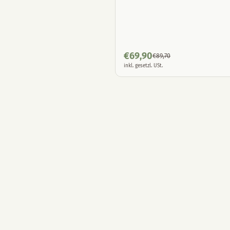
€
69,90
€
89,70
inkl. gesetzl. USt.