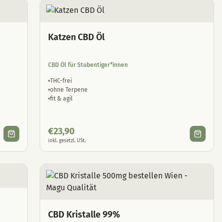
Katzen CBD Öl
CBD Öl für Stubentiger*innen
THC-frei
ohne Terpene
fit & agil
€
23,90
inkl. gesetzl. USt.
CBD Kristalle 99%