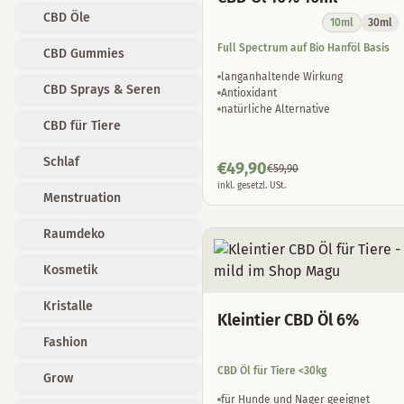
CBD Öle
10ml
30ml
Full Spectrum auf Bio Hanföl Basis
CBD Gummies
langanhaltende Wirkung
CBD Sprays & Seren
Antioxidant
natürliche Alternative
CBD für Tiere
Schlaf
€
49,90
€
59,90
inkl. gesetzl. USt.
Menstruation
Raumdeko
Kosmetik
Kristalle
Kleintier CBD Öl 6%
Fashion
CBD Öl für Tiere <30kg
Grow
für Hunde und Nager geeignet