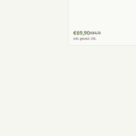
€
69,90
€
89,70
inkl. gesetzl. USt.