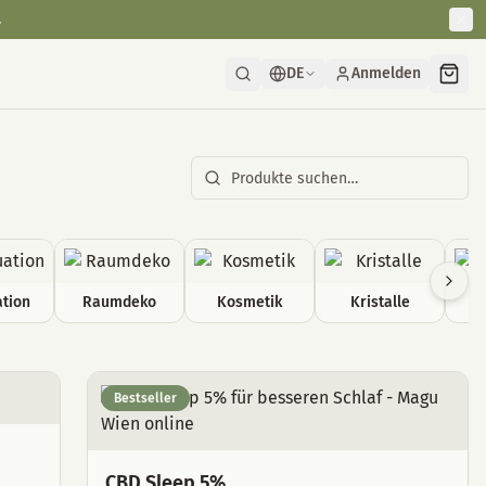
.
DE
Anmelden
tion
Raumdeko
Kosmetik
Kristalle
Bestseller
CBD Sleep 5%