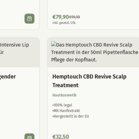
€
79,90
€
99,90
inkl. gesetzl. USt.
gender
Hemptouch CBD Revive Scalp
Treatment
Hautkosmetik
100% legal
Mit Hanfextrakt
Hergestellt in der EU
€
32,50