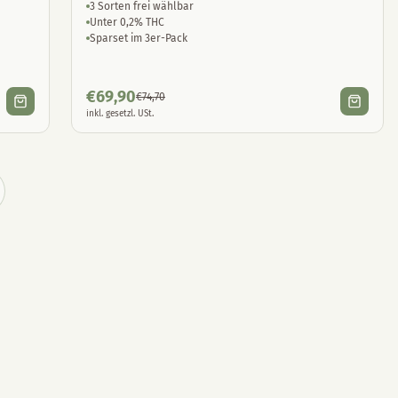
3 Sorten frei wählbar
Unter 0,2% THC
Sparset im 3er-Pack
€
69,90
€
74,70
inkl. gesetzl. USt.