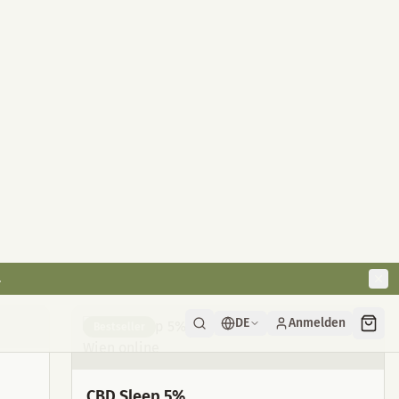
E ab 49€!
DE
Anmelden
tion
Raumdeko
Kosmetik
Kristalle
Bestseller
CBD Sleep 5%