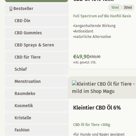
CBD Öle
10ml
30ml
Full Spectrum auf Bio Hanföl Basis
CBD Gummies
langanhaltende Wirkung
CBD Sprays & Seren
Antioxidant
natürliche Alternative
CBD für Tiere
Schlaf
€
49,90
€
59,90
inkl. gesetzl. USt.
Menstruation
Raumdeko
Kosmetik
Kristalle
Kleintier CBD Öl 6%
Fashion
CBD Öl für Tiere <30kg
Grow
für Hunde und Nager geeignet