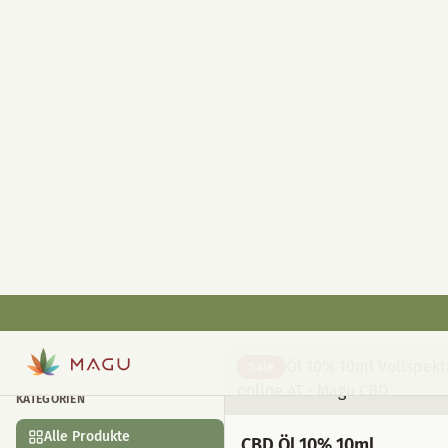
Wiener P
Magu CBD Shop — Premium
Bestseller
CBD Öle
CBD Gummies
CBD 
KATEGORIEN
Alle Produkte
Sale
Alle Produkte
Bestseller
CBD Öl 10% 10ml