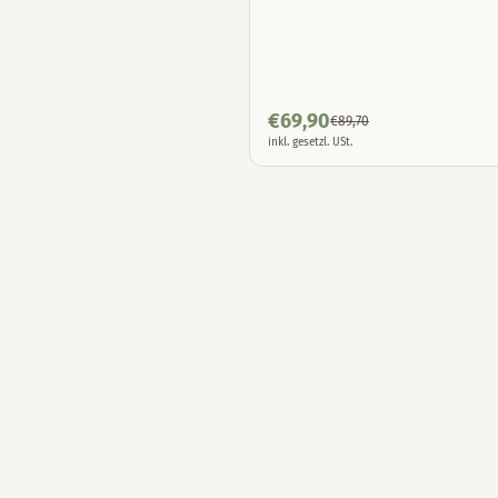
€
69,90
€
89,70
inkl. gesetzl. USt.