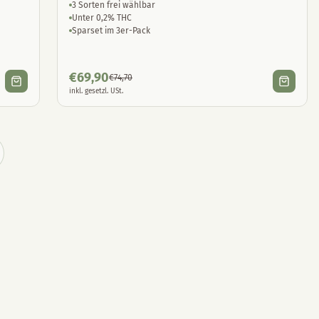
3 Sorten frei wählbar
Unter 0,2% THC
Sparset im 3er-Pack
€
69,90
€
74,70
inkl. gesetzl. USt.