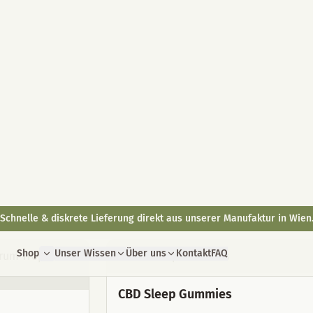
remium-Qualität für dein Wohlbefinden – Gratis Versand nach AT & D
Shop
Unser Wissen
Über uns
Kontakt
FAQ
 Hanfprodukte aus Wien
Sprays & Seren
CBD für Tiere
Schlaf
Menstrua
CBD Sleep Gummies