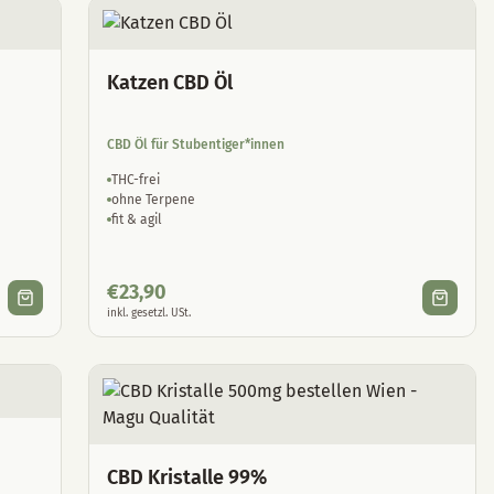
Katzen CBD Öl
CBD Öl für Stubentiger*innen
THC-frei
ohne Terpene
fit & agil
€
23,90
inkl. gesetzl. USt.
CBD Kristalle 99%