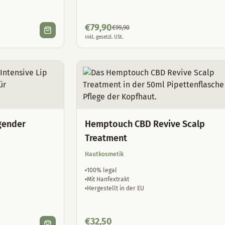
€
79,90
€
99,90
inkl. gesetzl. USt.
gender
Hemptouch CBD Revive Scalp
Treatment
Hautkosmetik
100% legal
Mit Hanfextrakt
Hergestellt in der EU
€
32,50