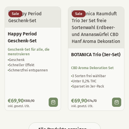
Sale
Sale
Happy Period
Geschenk-Set
Geschenk-Set für alle, die
BOTANICA Trio (3er-Set)
menstruieren
Geschenk
Schneller Effekt
CBD Aroma Dekoration Set
Schmerzfrei entspannen
3 Sorten frei wählbar
Unter 0,2% THC
Sparset im 3er-Pack
€
69,90
€
69,90
€
88,90
€
74,70
inkl. gesetzl. USt.
inkl. gesetzl. USt.