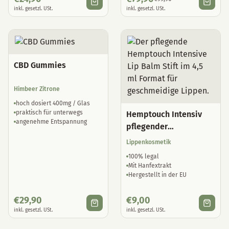
inkl. gesetzl. USt.
inkl. gesetzl. USt.
CBD Gummies
Himbeer Zitrone
hoch dosiert 400mg / Glas
praktisch für unterwegs
Hemptouch Intensiv
angenehme Entspannung
pflegender
Lippenbalsam
Lippenkosmetik
100% legal
Mit Hanfextrakt
Hergestellt in der EU
€
29,90
€
9,00
inkl. gesetzl. USt.
inkl. gesetzl. USt.