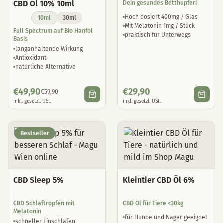
CBD Öl 10% 10ml
Dein gesundes Betthupferl
Hoch dosiert 400mg / Glas
10ml
30ml
Mit Melatonin 1mg / Stück
Full Spectrum auf Bio Hanföl
praktisch für Unterwegs
Basis
langanhaltende Wirkung
Antioxidant
natürliche Alternative
€
49,90
€
29,90
€
59,90
inkl. gesetzl. USt.
inkl. gesetzl. USt.
Bestseller
CBD Sleep 5%
Kleintier CBD Öl 6%
CBD Schlaftropfen mit
CBD Öl für Tiere <30kg
Melatonin
für Hunde und Nager geeignet
schneller Einschlafen