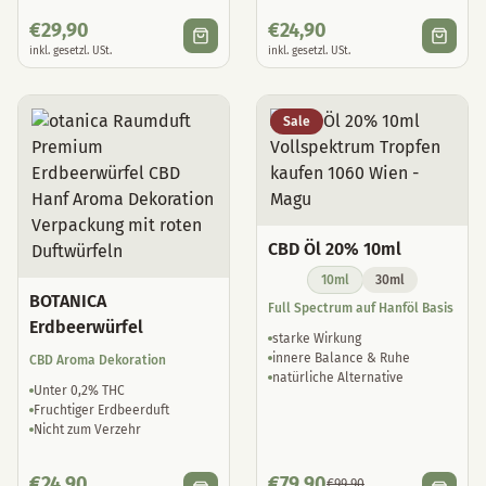
€
29,90
€
24,90
inkl. gesetzl. USt.
inkl. gesetzl. USt.
Sale
CBD Öl 20% 10ml
10ml
30ml
BOTANICA
Full Spectrum auf Hanföl Basis
Erdbeerwürfel
starke Wirkung
innere Balance & Ruhe
CBD Aroma Dekoration
natürliche Alternative
Unter 0,2% THC
Fruchtiger Erdbeerduft
Nicht zum Verzehr
€
24,90
€
79,90
€
99,90