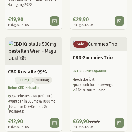
Jahrgang 2022
€
19,90
€
29,90
inkl. gesetzl. USt.
inkl. gesetzl. USt.
Sale
CBD Gummies Trio
CBD Kristalle 99%
3x CBD Fruchtgenuss
hoch dosiert
500mg
1000mg
praktisch für unterwegs
Reine CBD Kristalle
süße & saure Sorte
99% reinstes CBD (0% THC)
Wählbar in 500mg & 1000mg
Ideal für DIY-Cremes &
Kosmetik
€
12,90
€
69,90
€
89,70
inkl. gesetzl. USt.
inkl. gesetzl. USt.