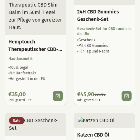
24H CBD Gummies
Geschenk-Set
Geschenk-Set für CBD rund um
die Uhr
Geschenk
Hemptouch
Mit CBD Gummies
Therapeutischer CBD-
Für Tag und Nacht
Hautbalsam
Hautkosmetik
100% legal
Mit Hanfextrakt
Hergestellt in der EU
€
35,00
€
45,90
€
59,80
inkl. gesetzl. USt.
inkl. gesetzl. USt.
Sale
Katzen CBD Öl