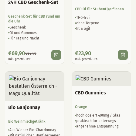
24H CBD Geschenk-Set
CBD Öl für Stubentiger*innen
Geschenk-Set für CBD rund um
THC-frei
die Uhr
ohne Terpene
Geschenk
fit & agil
Öl und Gummies
Für Tag und Nacht
€
69,90
€
23,90
€
88,90
inkl. gesetzl. USt.
inkl. gesetzl. USt.
CBD Gummies
Bio Ganjonnay
Orange
hoch dosiert 400mg / Glas
praktisch für unterwegs
Bio Weinmischgetränk
angenehme Entspannung
Aus Wiener Bio-Chardonnay
Mit natürlichen Hanf-Terpenen