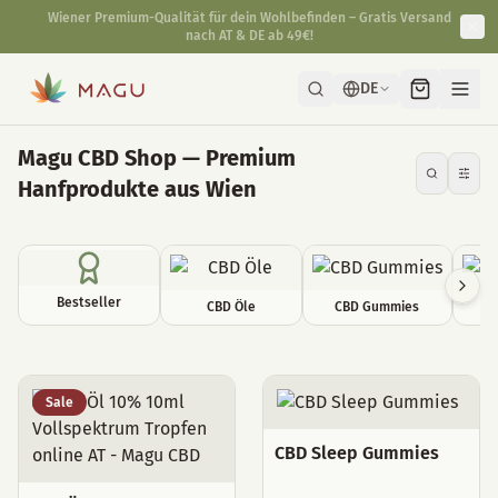
Schnelle & diskrete Lieferung direkt aus unserer Manufaktur in
Wien.
DE
Magu CBD Shop — Premium
Hanfprodukte aus Wien
Bestseller
CBD Öle
CBD Gummies
C
Alle Produkte
Sale
CBD Sleep Gummies