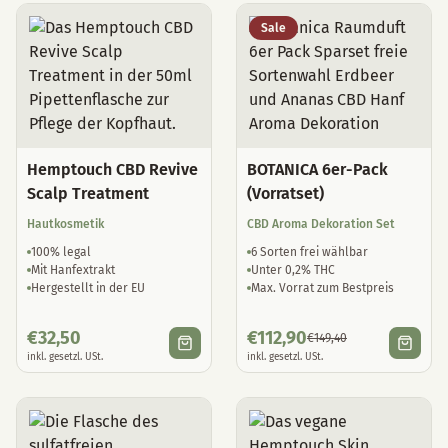
Sale
Hemptouch CBD Revive
BOTANICA 6er-Pack
Scalp Treatment
(Vorratset)
Hautkosmetik
CBD Aroma Dekoration Set
100% legal
6 Sorten frei wählbar
Mit Hanfextrakt
Unter 0,2% THC
Hergestellt in der EU
Max. Vorrat zum Bestpreis
€
32,50
€
112,90
€
149,40
inkl. gesetzl. USt.
inkl. gesetzl. USt.