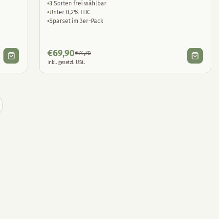
3 Sorten frei wählbar
Unter 0,2% THC
Sparset im 3er-Pack
€
69,90
€
74,70
inkl. gesetzl. USt.