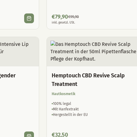
€
79,90
€
99,90
inkl. gesetzl. USt.
gender
Hemptouch CBD Revive Scalp
Treatment
Hautkosmetik
100% legal
Mit Hanfextrakt
Hergestellt in der EU
€
32,50