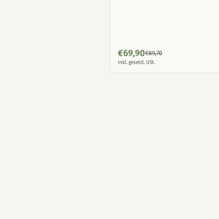
€
69,90
€
89,70
inkl. gesetzl. USt.