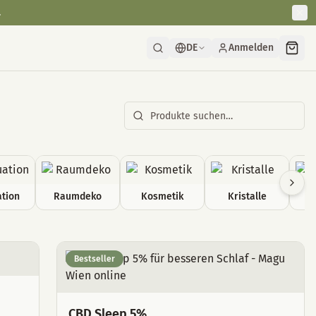
.
DE
Anmelden
tion
Raumdeko
Kosmetik
Kristalle
Bestseller
CBD Sleep 5%