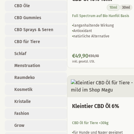
CBD Öle
10ml
30ml
Full Spectrum auf Bio Hanföl Basis
CBD Gummies
langanhaltende Wirkung
CBD Sprays & Seren
Antioxidant
natürliche Alternative
CBD für Tiere
Schlaf
€
49,90
€
59,90
inkl. gesetzl. USt.
Menstruation
Raumdeko
Kosmetik
Kristalle
Kleintier CBD Öl 6%
Fashion
CBD Öl für Tiere <30kg
Grow
für Hunde und Nager geeignet