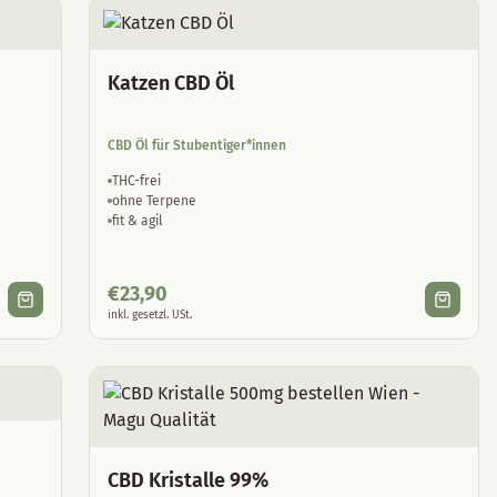
Katzen CBD Öl
CBD Öl für Stubentiger*innen
THC-frei
ohne Terpene
fit & agil
€
23,90
inkl. gesetzl. USt.
CBD Kristalle 99%