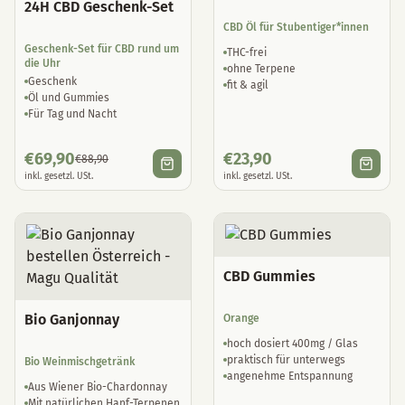
24H CBD Geschenk-Set
CBD Öl für Stubentiger*innen
Geschenk-Set für CBD rund um
THC-frei
die Uhr
ohne Terpene
Geschenk
fit & agil
Öl und Gummies
Für Tag und Nacht
€
69,90
€
23,90
€
88,90
inkl. gesetzl. USt.
inkl. gesetzl. USt.
CBD Gummies
Bio Ganjonnay
Orange
hoch dosiert 400mg / Glas
praktisch für unterwegs
Bio Weinmischgetränk
angenehme Entspannung
Aus Wiener Bio-Chardonnay
Mit natürlichen Hanf-Terpenen