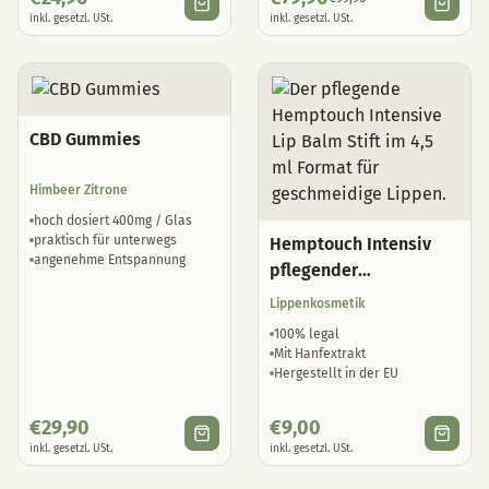
inkl. gesetzl. USt.
inkl. gesetzl. USt.
CBD Gummies
Himbeer Zitrone
hoch dosiert 400mg / Glas
praktisch für unterwegs
Hemptouch Intensiv
angenehme Entspannung
pflegender
Lippenbalsam
Lippenkosmetik
100% legal
Mit Hanfextrakt
Hergestellt in der EU
€
29,90
€
9,00
inkl. gesetzl. USt.
inkl. gesetzl. USt.