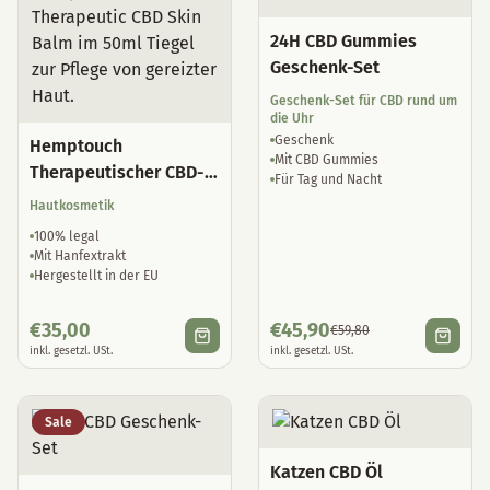
24H CBD Gummies
Geschenk-Set
Geschenk-Set für CBD rund um
die Uhr
Geschenk
Hemptouch
Mit CBD Gummies
Therapeutischer CBD-
Für Tag und Nacht
Hautbalsam
Hautkosmetik
100% legal
Mit Hanfextrakt
Hergestellt in der EU
€
35,00
€
45,90
€
59,80
inkl. gesetzl. USt.
inkl. gesetzl. USt.
Sale
Katzen CBD Öl