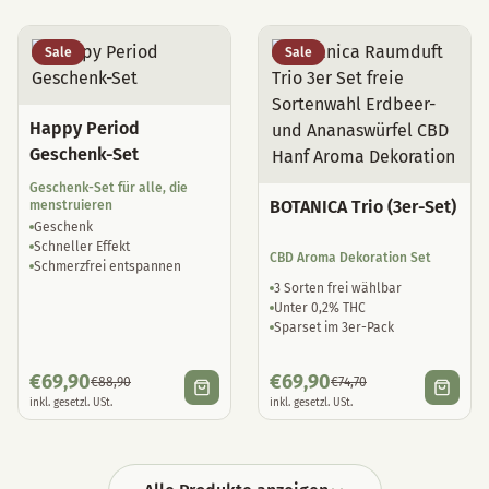
Sale
Sale
Happy Period
Geschenk-Set
Geschenk-Set für alle, die
BOTANICA Trio (3er-Set)
menstruieren
Geschenk
Schneller Effekt
CBD Aroma Dekoration Set
Schmerzfrei entspannen
3 Sorten frei wählbar
Unter 0,2% THC
Sparset im 3er-Pack
€
69,90
€
69,90
€
88,90
€
74,70
inkl. gesetzl. USt.
inkl. gesetzl. USt.