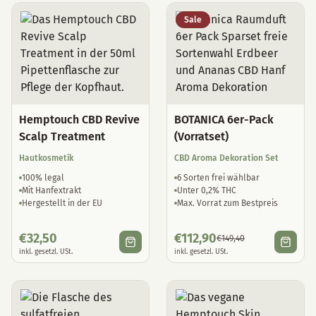
Sale
Hemptouch CBD Revive
BOTANICA 6er-Pack
Scalp Treatment
(Vorratset)
Hautkosmetik
CBD Aroma Dekoration Set
100% legal
6 Sorten frei wählbar
Mit Hanfextrakt
Unter 0,2% THC
Hergestellt in der EU
Max. Vorrat zum Bestpreis
€
32,50
€
112,90
€
149,40
inkl. gesetzl. USt.
inkl. gesetzl. USt.