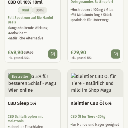
CBD Öl 10% 10ml
Dein gesundes Betthupferl
Hoch dosiert 400mg / Glas
10ml
30ml
Mit Melatonin 1mg / Stück
Full Spectrum auf Bio Hanföl
praktisch für Unterwegs
Basis
langanhaltende Wirkung
Antioxidant
natürliche Alternative
€
49,90
€
29,90
€
59,90
inkl. gesetzl. USt.
inkl. gesetzl. USt.
Bestseller
CBD Sleep 5%
Kleintier CBD Öl 6%
CBD Schlaftropfen mit
CBD Öl für Tiere <30kg
Melatonin
für Hunde und Nager geeignet
schneller Einschlafen