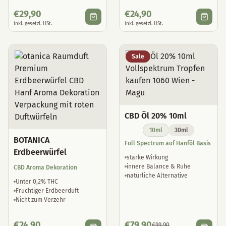
€
29,90
€
24,90
inkl. gesetzl. USt.
inkl. gesetzl. USt.
Sale
CBD Öl 20% 10ml
10ml
30ml
BOTANICA
Full Spectrum auf Hanföl Basis
Erdbeerwürfel
starke Wirkung
innere Balance & Ruhe
CBD Aroma Dekoration
natürliche Alternative
Unter 0,2% THC
Fruchtiger Erdbeerduft
Nicht zum Verzehr
€
24,90
€
79,90
€
99,90