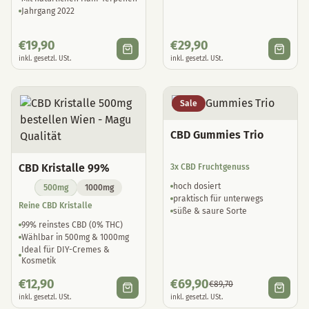
Jahrgang 2022
€
19,90
€
29,90
inkl. gesetzl. USt.
inkl. gesetzl. USt.
Sale
CBD Gummies Trio
CBD Kristalle 99%
3x CBD Fruchtgenuss
hoch dosiert
500mg
1000mg
praktisch für unterwegs
Reine CBD Kristalle
süße & saure Sorte
99% reinstes CBD (0% THC)
Wählbar in 500mg & 1000mg
Ideal für DIY-Cremes &
Kosmetik
€
12,90
€
69,90
€
89,70
inkl. gesetzl. USt.
inkl. gesetzl. USt.