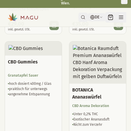
fit & agil
Reduktion von Jetlag
gut verträglich
natürliche Schlaftropfen
€
29,00
€
35,00
inkl. gesetzl. USt.
inkl. gesetzl. USt.
CBD Gummies
Granatapfel Sauer
hoch dosiert 400mg / Glas
praktisch für unterwegs
BOTANICA
angenehme Entspannung
Ananaswürfel
CBD Aroma Dekoration
Unter 0,2% THC
Exotischer Ananasduft
Nicht zum Verzehr