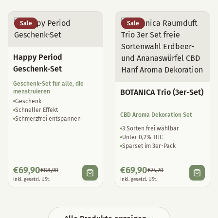
Sale
Sale
Happy Period
Geschenk-Set
Geschenk-Set für alle, die
BOTANICA Trio (3er-Set)
menstruieren
Geschenk
Schneller Effekt
CBD Aroma Dekoration Set
Schmerzfrei entspannen
3 Sorten frei wählbar
Unter 0,2% THC
Sparset im 3er-Pack
€
69,90
€
69,90
€
88,90
€
74,70
inkl. gesetzl. USt.
inkl. gesetzl. USt.