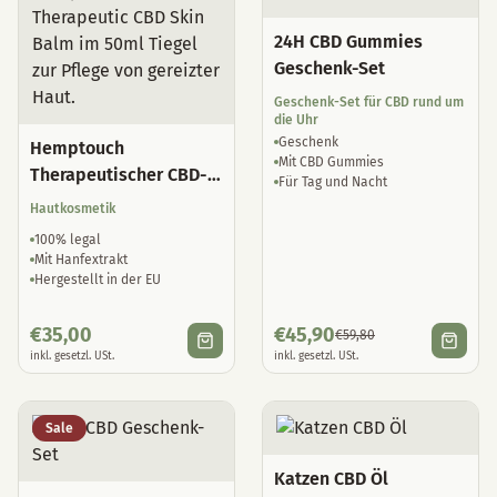
24H CBD Gummies
Geschenk-Set
Geschenk-Set für CBD rund um
die Uhr
Geschenk
Hemptouch
Mit CBD Gummies
Therapeutischer CBD-
Für Tag und Nacht
Hautbalsam
Hautkosmetik
100% legal
Mit Hanfextrakt
Hergestellt in der EU
€
35,00
€
45,90
€
59,80
inkl. gesetzl. USt.
inkl. gesetzl. USt.
Sale
Katzen CBD Öl