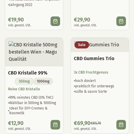
Jahrgang 2022
€
19,90
€
29,90
inkl. gesetzl. USt.
inkl. gesetzl. USt.
Sale
CBD Gummies Trio
CBD Kristalle 99%
3x CBD Fruchtgenuss
hoch dosiert
500mg
1000mg
praktisch für unterwegs
Reine CBD Kristalle
süße & saure Sorte
99% reinstes CBD (0% THC)
Wählbar in 500mg & 1000mg
Ideal für DIY-Cremes &
Kosmetik
€
12,90
€
69,90
€
89,70
inkl. gesetzl. USt.
inkl. gesetzl. USt.