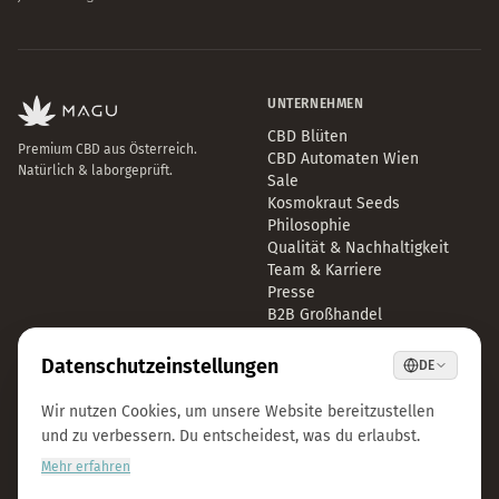
UNTERNEHMEN
CBD Blüten
Premium CBD aus Österreich.
CBD Automaten Wien
Natürlich & laborgeprüft.
Sale
Kosmokraut Seeds
Philosophie
Qualität & Nachhaltigkeit
Team & Karriere
Presse
B2B Großhandel
FAQ
LEGAL
KONTAKT
Impressum
info@magu-cbd.com
Datenschutz
Wien, Österreich
AGB
Kontaktformular
Cookie-Einstellungen