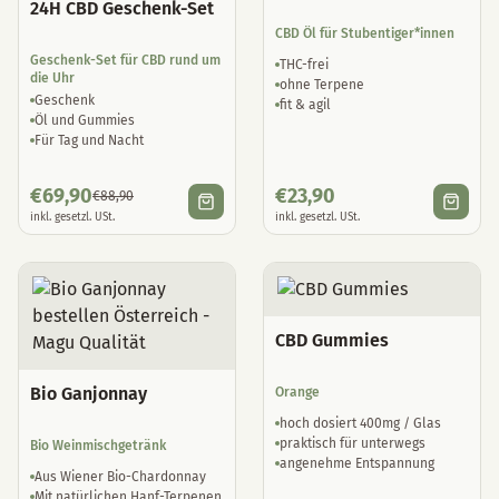
24H CBD Geschenk-Set
CBD Öl für Stubentiger*innen
Geschenk-Set für CBD rund um
THC-frei
die Uhr
ohne Terpene
Geschenk
fit & agil
Öl und Gummies
Für Tag und Nacht
€
69,90
€
23,90
€
88,90
inkl. gesetzl. USt.
inkl. gesetzl. USt.
CBD Gummies
Bio Ganjonnay
Orange
hoch dosiert 400mg / Glas
praktisch für unterwegs
Bio Weinmischgetränk
angenehme Entspannung
Aus Wiener Bio-Chardonnay
Mit natürlichen Hanf-Terpenen