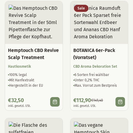
Sale
Hemptouch CBD Revive
BOTANICA 6er-Pack
Scalp Treatment
(Vorratset)
Hautkosmetik
CBD Aroma Dekoration Set
100% legal
6 Sorten frei wählbar
Mit Hanfextrakt
Unter 0,2% THC
Hergestellt in der EU
Max. Vorrat zum Bestpreis
€
32,50
€
112,90
€
149,40
inkl. gesetzl. USt.
inkl. gesetzl. USt.