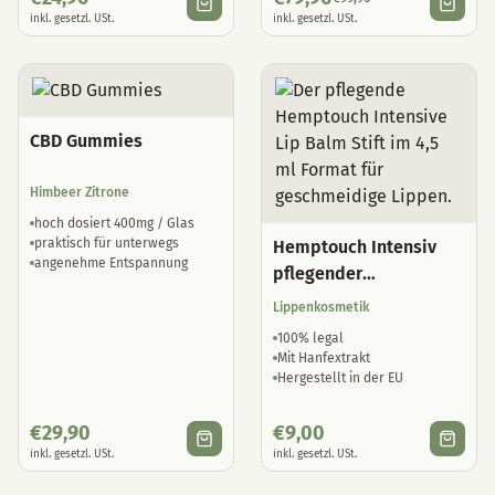
inkl. gesetzl. USt.
inkl. gesetzl. USt.
CBD Gummies
Himbeer Zitrone
hoch dosiert 400mg / Glas
praktisch für unterwegs
Hemptouch Intensiv
angenehme Entspannung
pflegender
Lippenbalsam
Lippenkosmetik
100% legal
Mit Hanfextrakt
Hergestellt in der EU
€
29,90
€
9,00
inkl. gesetzl. USt.
inkl. gesetzl. USt.