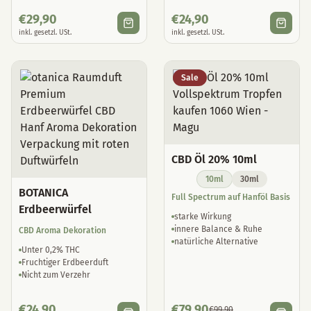
€
29,90
€
24,90
inkl. gesetzl. USt.
inkl. gesetzl. USt.
Sale
CBD Öl 20% 10ml
10ml
30ml
BOTANICA
Full Spectrum auf Hanföl Basis
Erdbeerwürfel
starke Wirkung
innere Balance & Ruhe
CBD Aroma Dekoration
natürliche Alternative
Unter 0,2% THC
Fruchtiger Erdbeerduft
Nicht zum Verzehr
€
24,90
€
79,90
€
99,90