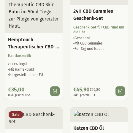
24H CBD Gummies
Geschenk-Set
Geschenk-Set für CBD rund um
die Uhr
Geschenk
Hemptouch
Mit CBD Gummies
Therapeutischer CBD-
Für Tag und Nacht
Hautbalsam
Hautkosmetik
100% legal
Mit Hanfextrakt
Hergestellt in der EU
€
35,00
€
45,90
€
59,80
inkl. gesetzl. USt.
inkl. gesetzl. USt.
Sale
Katzen CBD Öl