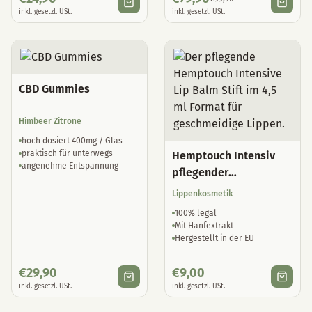
inkl. gesetzl. USt.
inkl. gesetzl. USt.
CBD Gummies
Himbeer Zitrone
hoch dosiert 400mg / Glas
praktisch für unterwegs
Hemptouch Intensiv
angenehme Entspannung
pflegender
Lippenbalsam
Lippenkosmetik
100% legal
Mit Hanfextrakt
Hergestellt in der EU
€
29,90
€
9,00
inkl. gesetzl. USt.
inkl. gesetzl. USt.