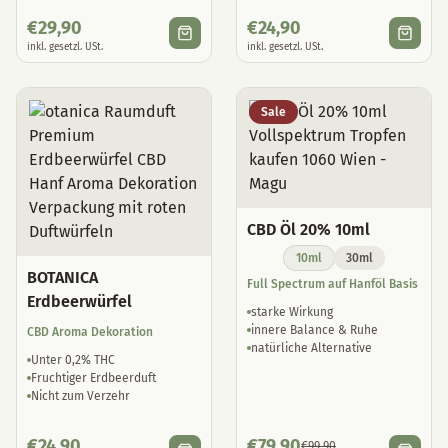
€
29,90
€
24,90
inkl. gesetzl. USt.
inkl. gesetzl. USt.
Sale
CBD Öl 20% 10ml
10ml
30ml
BOTANICA
Full Spectrum auf Hanföl Basis
Erdbeerwürfel
starke Wirkung
innere Balance & Ruhe
CBD Aroma Dekoration
natürliche Alternative
Unter 0,2% THC
Fruchtiger Erdbeerduft
Nicht zum Verzehr
€
24,90
€
79,90
€
99,90