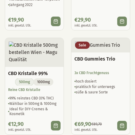
Jahrgang 2022
€
19,90
€
29,90
inkl. gesetzl. USt.
inkl. gesetzl. USt.
Sale
CBD Gummies Trio
CBD Kristalle 99%
3x CBD Fruchtgenuss
hoch dosiert
500mg
1000mg
praktisch für unterwegs
Reine CBD Kristalle
süße & saure Sorte
99% reinstes CBD (0% THC)
Wählbar in 500mg & 1000mg
Ideal für DIY-Cremes &
Kosmetik
€
12,90
€
69,90
€
89,70
inkl. gesetzl. USt.
inkl. gesetzl. USt.