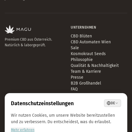
UNTERNEHMEN
CBD Blüten
Premium CBD aus Österreich.
CBD Automaten Wien
Natürlich & laborgeprüft.
Sale
Kosmokraut Seeds
Philosophie
Qualität & Nachhaltigkeit
Team & Karriere
Presse
B2B Großhandel
FAQ
LEGAL
KONTAKT
Impressum
info@magu-cbd.com
Datenschutz
Wien, Österreich
AGB
Kontaktformular
Cookie-Einstellungen