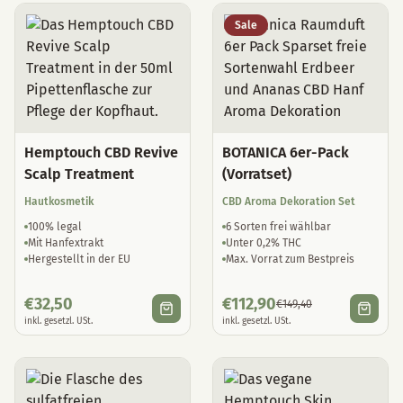
Sale
Hemptouch CBD Revive
BOTANICA 6er-Pack
Scalp Treatment
(Vorratset)
Hautkosmetik
CBD Aroma Dekoration Set
100% legal
6 Sorten frei wählbar
Mit Hanfextrakt
Unter 0,2% THC
Hergestellt in der EU
Max. Vorrat zum Bestpreis
€
32,50
€
112,90
€
149,40
inkl. gesetzl. USt.
inkl. gesetzl. USt.