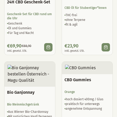
24H CBD Geschenk-Set
CBD Öl für Stubentiger*innen
Geschenk-Set für CBD rund um
THC-frei
die Uhr
ohne Terpene
Geschenk
fit & agil
Öl und Gummies
Für Tag und Nacht
€
69,90
€
23,90
€
88,90
inkl. gesetzl. USt.
inkl. gesetzl. USt.
CBD Gummies
Bio Ganjonnay
Orange
hoch dosiert 400mg / Glas
praktisch für unterwegs
Bio Weinmischgetränk
angenehme Entspannung
Aus Wiener Bio-Chardonnay
Mit natürlichen Hanf-Terpenen