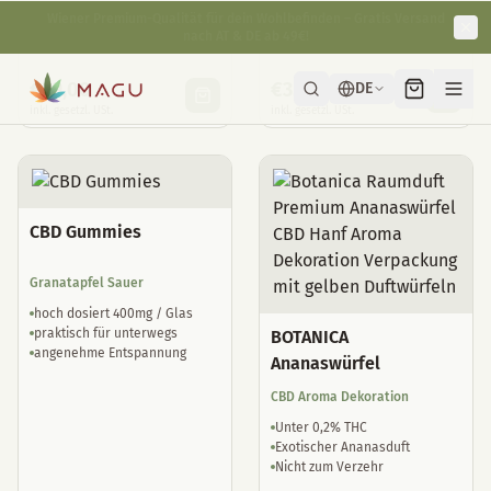
fit & agil
Reduktion von Jetlag
gut verträglich
natürliche Schlaftropfen
€
29,00
€
35,00
inkl. gesetzl. USt.
inkl. gesetzl. USt.
CBD Gummies
Granatapfel Sauer
hoch dosiert 400mg / Glas
praktisch für unterwegs
BOTANICA
angenehme Entspannung
Ananaswürfel
CBD Aroma Dekoration
Unter 0,2% THC
Exotischer Ananasduft
Nicht zum Verzehr