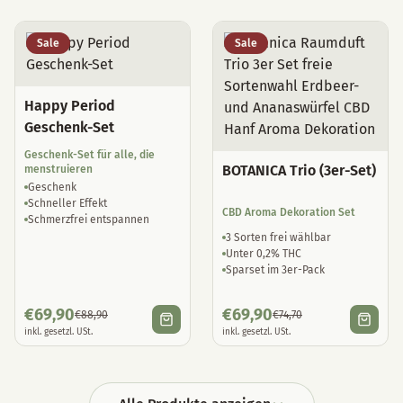
Sale
Sale
Happy Period
Geschenk-Set
Geschenk-Set für alle, die
BOTANICA Trio (3er-Set)
menstruieren
Geschenk
Schneller Effekt
CBD Aroma Dekoration Set
Schmerzfrei entspannen
3 Sorten frei wählbar
Unter 0,2% THC
Sparset im 3er-Pack
€
69,90
€
69,90
€
88,90
€
74,70
inkl. gesetzl. USt.
inkl. gesetzl. USt.