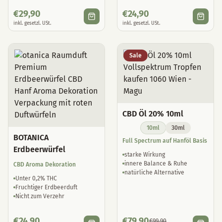
€
29,90
€
24,90
inkl. gesetzl. USt.
inkl. gesetzl. USt.
Sale
CBD Öl 20% 10ml
10ml
30ml
BOTANICA
Full Spectrum auf Hanföl Basis
Erdbeerwürfel
starke Wirkung
innere Balance & Ruhe
CBD Aroma Dekoration
natürliche Alternative
Unter 0,2% THC
Fruchtiger Erdbeerduft
Nicht zum Verzehr
€
24,90
€
79,90
€
99,90