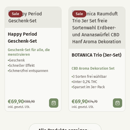
Sale
Sale
Happy Period
Geschenk-Set
Geschenk-Set für alle, die
BOTANICA Trio (3er-Set)
menstruieren
Geschenk
Schneller Effekt
CBD Aroma Dekoration Set
Schmerzfrei entspannen
3 Sorten frei wählbar
Unter 0,2% THC
Sparset im 3er-Pack
€
69,90
€
69,90
€
88,90
€
74,70
inkl. gesetzl. USt.
inkl. gesetzl. USt.