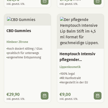
inkl. gesetzl. USt.
inkl. gesetzl. USt.
CBD Gummies
Himbeer Zitrone
hoch dosiert 400mg / Glas
praktisch für unterwegs
Hemptouch Intensiv
angenehme Entspannung
pflegender
Lippenbalsam
Lippenkosmetik
100% legal
Mit Hanfextrakt
Hergestellt in der EU
€
29,90
€
9,00
inkl. gesetzl. USt.
inkl. gesetzl. USt.