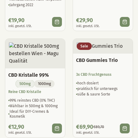
Jahrgang 2022
€
19,90
€
29,90
inkl. gesetzl. USt.
inkl. gesetzl. USt.
Sale
CBD Gummies Trio
CBD Kristalle 99%
3x CBD Fruchtgenuss
hoch dosiert
500mg
1000mg
praktisch für unterwegs
Reine CBD Kristalle
süße & saure Sorte
99% reinstes CBD (0% THC)
Wählbar in 500mg & 1000mg
Ideal für DIY-Cremes &
Kosmetik
€
12,90
€
69,90
€
89,70
inkl. gesetzl. USt.
inkl. gesetzl. USt.