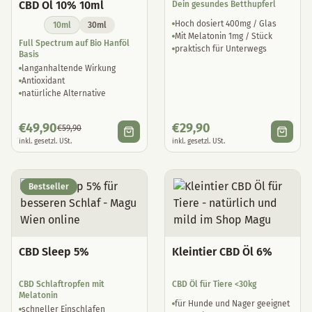
CBD Öl 10% 10ml
Dein gesundes Betthupferl
Hoch dosiert 400mg / Glas
10ml
30ml
Mit Melatonin 1mg / Stück
Full Spectrum auf Bio Hanföl
praktisch für Unterwegs
Basis
langanhaltende Wirkung
Antioxidant
natürliche Alternative
€
49,90
€
29,90
€
59,90
inkl. gesetzl. USt.
inkl. gesetzl. USt.
Bestseller
CBD Sleep 5%
Kleintier CBD Öl 6%
CBD Schlaftropfen mit
CBD Öl für Tiere <30kg
Melatonin
für Hunde und Nager geeignet
schneller Einschlafen