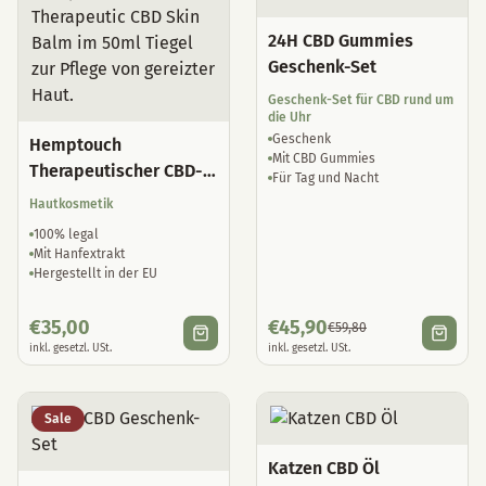
24H CBD Gummies
Geschenk-Set
Geschenk-Set für CBD rund um
die Uhr
Geschenk
Hemptouch
Mit CBD Gummies
Therapeutischer CBD-
Für Tag und Nacht
Hautbalsam
Hautkosmetik
100% legal
Mit Hanfextrakt
Hergestellt in der EU
€
35,00
€
45,90
€
59,80
inkl. gesetzl. USt.
inkl. gesetzl. USt.
Sale
Katzen CBD Öl