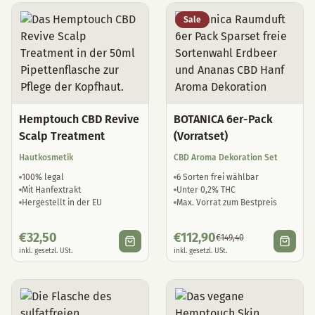
Sale
Hemptouch CBD Revive
BOTANICA 6er-Pack
Scalp Treatment
(Vorratset)
Hautkosmetik
CBD Aroma Dekoration Set
100% legal
6 Sorten frei wählbar
Mit Hanfextrakt
Unter 0,2% THC
Hergestellt in der EU
Max. Vorrat zum Bestpreis
€
32,50
€
112,90
€
149,40
inkl. gesetzl. USt.
inkl. gesetzl. USt.