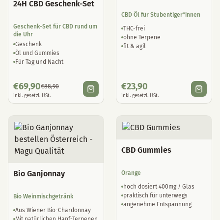
24H CBD Geschenk-Set
CBD Öl für Stubentiger*innen
Geschenk-Set für CBD rund um
THC-frei
die Uhr
ohne Terpene
Geschenk
fit & agil
Öl und Gummies
Für Tag und Nacht
€
69,90
€
23,90
€
88,90
inkl. gesetzl. USt.
inkl. gesetzl. USt.
CBD Gummies
Bio Ganjonnay
Orange
hoch dosiert 400mg / Glas
praktisch für unterwegs
Bio Weinmischgetränk
angenehme Entspannung
Aus Wiener Bio-Chardonnay
Mit natürlichen Hanf-Terpenen