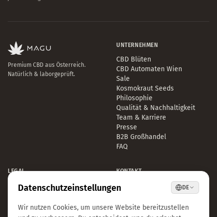
UNTERNEHMEN
CBD Blüten
Premium CBD aus Österreich.
CBD Automaten Wien
Natürlich & laborgeprüft.
Sale
Kosmokraut Seeds
Philosophie
Qualität & Nachhaltigkeit
Team & Karriere
Presse
B2B Großhandel
FAQ
LEGAL
KONTAKT
Impressum
info@magu-cbd.com
Datenschutz
Wien, Österreich
AGB
Kontaktformular
Cookie-Einstellungen