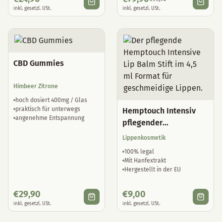
inkl. gesetzl. USt.
inkl. gesetzl. USt.
CBD Gummies
Himbeer Zitrone
hoch dosiert 400mg / Glas
praktisch für unterwegs
Hemptouch Intensiv
angenehme Entspannung
pflegender
Lippenbalsam
Lippenkosmetik
100% legal
Mit Hanfextrakt
Hergestellt in der EU
€
29,90
€
9,00
inkl. gesetzl. USt.
inkl. gesetzl. USt.