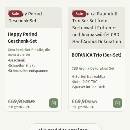
Sale
Sale
Happy Period
Geschenk-Set
Geschenk-Set für alle, die
BOTANICA Trio (3er-Set)
menstruieren
Geschenk
Schneller Effekt
CBD Aroma Dekoration Set
Schmerzfrei entspannen
3 Sorten frei wählbar
Unter 0,2% THC
Sparset im 3er-Pack
€
69,90
€
69,90
€
88,90
€
74,70
inkl. gesetzl. USt.
inkl. gesetzl. USt.