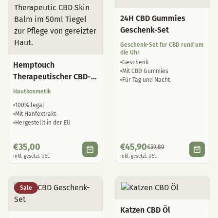
24H CBD Gummies
Geschenk-Set
Geschenk-Set für CBD rund um
die Uhr
Geschenk
Hemptouch
Mit CBD Gummies
Therapeutischer CBD-
Für Tag und Nacht
Hautbalsam
Hautkosmetik
100% legal
Mit Hanfextrakt
Hergestellt in der EU
€
35,00
€
45,90
€
59,80
inkl. gesetzl. USt.
inkl. gesetzl. USt.
Sale
Katzen CBD Öl