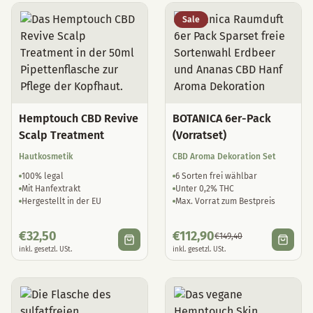
Sale
Hemptouch CBD Revive
BOTANICA 6er-Pack
Scalp Treatment
(Vorratset)
Hautkosmetik
CBD Aroma Dekoration Set
100% legal
6 Sorten frei wählbar
Mit Hanfextrakt
Unter 0,2% THC
Hergestellt in der EU
Max. Vorrat zum Bestpreis
€
32,50
€
112,90
€
149,40
inkl. gesetzl. USt.
inkl. gesetzl. USt.