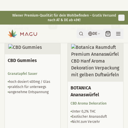
fit & agil
Reduktion von Jetlag
gut verträglich
natürliche Schlaftropfen
€
29,00
€
35,00
inkl. gesetzl. USt.
inkl. gesetzl. USt.
CBD Gummies
Granatapfel Sauer
hoch dosiert 400mg / Glas
praktisch für unterwegs
BOTANICA
angenehme Entspannung
Ananaswürfel
CBD Aroma Dekoration
Unter 0,2% THC
Exotischer Ananasduft
Nicht zum Verzehr