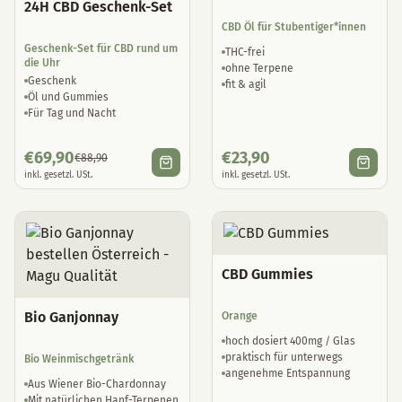
24H CBD Geschenk-Set
CBD Öl für Stubentiger*innen
Geschenk-Set für CBD rund um
THC-frei
die Uhr
ohne Terpene
Geschenk
fit & agil
Öl und Gummies
Für Tag und Nacht
€
69,90
€
23,90
€
88,90
inkl. gesetzl. USt.
inkl. gesetzl. USt.
CBD Gummies
Bio Ganjonnay
Orange
hoch dosiert 400mg / Glas
praktisch für unterwegs
Bio Weinmischgetränk
angenehme Entspannung
Aus Wiener Bio-Chardonnay
Mit natürlichen Hanf-Terpenen