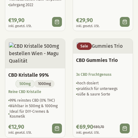
Jahrgang 2022
€
19,90
€
29,90
inkl. gesetzl. USt.
inkl. gesetzl. USt.
Sale
CBD Gummies Trio
CBD Kristalle 99%
3x CBD Fruchtgenuss
hoch dosiert
500mg
1000mg
praktisch für unterwegs
Reine CBD Kristalle
süße & saure Sorte
99% reinstes CBD (0% THC)
Wählbar in 500mg & 1000mg
Ideal für DIY-Cremes &
Kosmetik
€
12,90
€
69,90
€
89,70
inkl. gesetzl. USt.
inkl. gesetzl. USt.