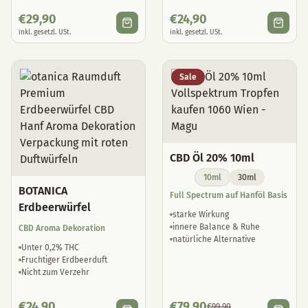
€
29,90
€
24,90
inkl. gesetzl. USt.
inkl. gesetzl. USt.
Sale
CBD Öl 20% 10ml
10ml
30ml
BOTANICA
Full Spectrum auf Hanföl Basis
Erdbeerwürfel
starke Wirkung
innere Balance & Ruhe
CBD Aroma Dekoration
natürliche Alternative
Unter 0,2% THC
Fruchtiger Erdbeerduft
Nicht zum Verzehr
€
24,90
€
79,90
€
99,90