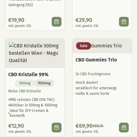
Jahrgang 2022
€
19,90
€
29,90
inkl. gesetzl. USt.
inkl. gesetzl. USt.
Sale
CBD Gummies Trio
CBD Kristalle 99%
3x CBD Fruchtgenuss
hoch dosiert
500mg
1000mg
praktisch für unterwegs
Reine CBD Kristalle
süße & saure Sorte
99% reinstes CBD (0% THC)
Wählbar in 500mg & 1000mg
Ideal für DIY-Cremes &
Kosmetik
€
12,90
€
69,90
€
89,70
inkl. gesetzl. USt.
inkl. gesetzl. USt.