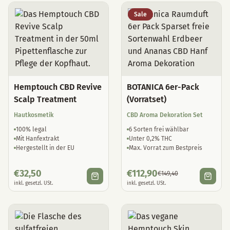
Sale
Hemptouch CBD Revive
BOTANICA 6er-Pack
Scalp Treatment
(Vorratset)
Hautkosmetik
CBD Aroma Dekoration Set
100% legal
6 Sorten frei wählbar
Mit Hanfextrakt
Unter 0,2% THC
Hergestellt in der EU
Max. Vorrat zum Bestpreis
€
32,50
€
112,90
€
149,40
inkl. gesetzl. USt.
inkl. gesetzl. USt.