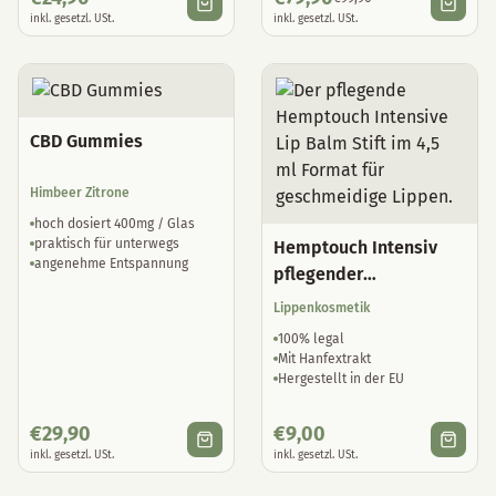
inkl. gesetzl. USt.
inkl. gesetzl. USt.
CBD Gummies
Himbeer Zitrone
hoch dosiert 400mg / Glas
praktisch für unterwegs
Hemptouch Intensiv
angenehme Entspannung
pflegender
Lippenbalsam
Lippenkosmetik
100% legal
Mit Hanfextrakt
Hergestellt in der EU
€
29,90
€
9,00
inkl. gesetzl. USt.
inkl. gesetzl. USt.