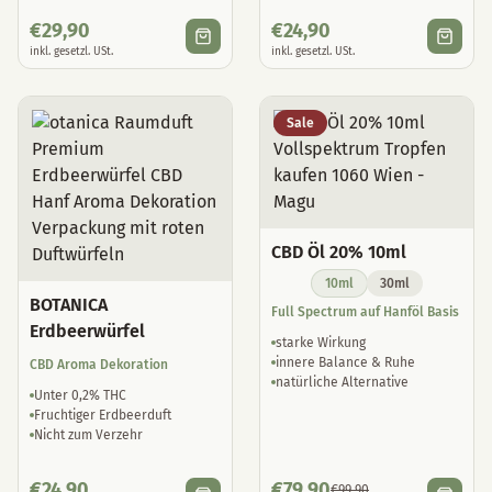
€
29,90
€
24,90
inkl. gesetzl. USt.
inkl. gesetzl. USt.
Sale
CBD Öl 20% 10ml
10ml
30ml
BOTANICA
Full Spectrum auf Hanföl Basis
Erdbeerwürfel
starke Wirkung
innere Balance & Ruhe
CBD Aroma Dekoration
natürliche Alternative
Unter 0,2% THC
Fruchtiger Erdbeerduft
Nicht zum Verzehr
€
24,90
€
79,90
€
99,90