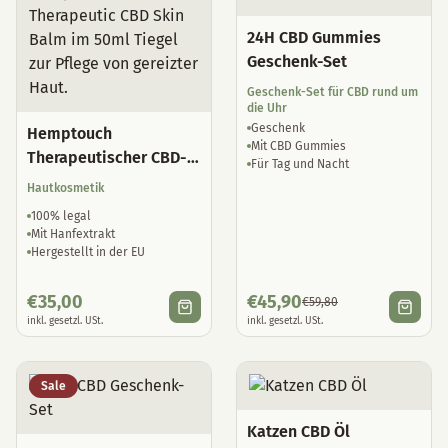
24H CBD Gummies
Geschenk-Set
Geschenk-Set für CBD rund um
die Uhr
Geschenk
Hemptouch
Mit CBD Gummies
Therapeutischer CBD-
Für Tag und Nacht
Hautbalsam
Hautkosmetik
100% legal
Mit Hanfextrakt
Hergestellt in der EU
€
35,00
€
45,90
€
59,80
inkl. gesetzl. USt.
inkl. gesetzl. USt.
Sale
Katzen CBD Öl