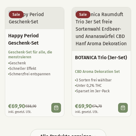
Sale
Sale
Happy Period
Geschenk-Set
Geschenk-Set für alle, die
BOTANICA Trio (3er-Set)
menstruieren
Geschenk
Schneller Effekt
CBD Aroma Dekoration Set
Schmerzfrei entspannen
3 Sorten frei wählbar
Unter 0,2% THC
Sparset im 3er-Pack
€
69,90
€
69,90
€
88,90
€
74,70
inkl. gesetzl. USt.
inkl. gesetzl. USt.