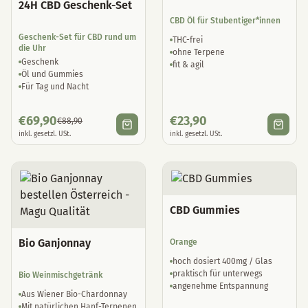
24H CBD Geschenk-Set
CBD Öl für Stubentiger*innen
Geschenk-Set für CBD rund um
THC-frei
die Uhr
ohne Terpene
Geschenk
fit & agil
Öl und Gummies
Für Tag und Nacht
€
69,90
€
23,90
€
88,90
inkl. gesetzl. USt.
inkl. gesetzl. USt.
CBD Gummies
Bio Ganjonnay
Orange
hoch dosiert 400mg / Glas
praktisch für unterwegs
Bio Weinmischgetränk
angenehme Entspannung
Aus Wiener Bio-Chardonnay
Mit natürlichen Hanf-Terpenen