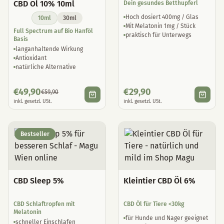
CBD Öl 10% 10ml
Dein gesundes Betthupferl
Hoch dosiert 400mg / Glas
10ml
30ml
Mit Melatonin 1mg / Stück
Full Spectrum auf Bio Hanföl
praktisch für Unterwegs
Basis
langanhaltende Wirkung
Antioxidant
natürliche Alternative
€
49,90
€
29,90
€
59,90
inkl. gesetzl. USt.
inkl. gesetzl. USt.
Bestseller
CBD Sleep 5%
Kleintier CBD Öl 6%
CBD Schlaftropfen mit
CBD Öl für Tiere <30kg
Melatonin
für Hunde und Nager geeignet
schneller Einschlafen